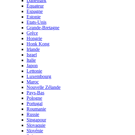
Danemark
Équateur
Espagne
Estonie
Etats-Unis
Grande-Bretagne
Grèce
Hongrie
Honk Kong
Irlande
Israel
Italie
Japon
Lettonie
Luxembourg
Maroc
Nouvelle Zélande
Pays-Bas
Pologne
Portugal
Roumanie
Russie
Singapour
Slovaquie
Slovénie