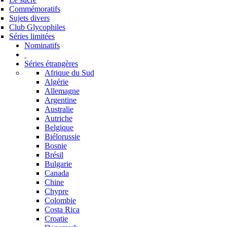
Commémoratifs
Sujets divers
Club Glycophiles
Séries limitées
Nominatifs
Séries étrangères
Afrique du Sud
Algérie
Allemagne
Argentine
Australie
Autriche
Belgique
Biélorussie
Bosnie
Brésil
Bulgarie
Canada
Chine
Chypre
Colombie
Costa Rica
Croatie