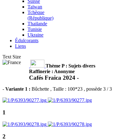
Suisse
Taïwan
Tchèque
(République)
Thailande
Tunisie
Ukraine
Édulcorants
Liens
Text Size
Thème P : Sujets divers
Raffinerie : Anonyme
Cafés Fraica 2024 -
-
Variante 1 :
Bûchette
, Taille : 100*23 , possède 3 / 3
1
2