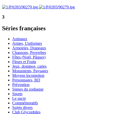
3
Séries françaises
Animaux
Armes, Uniformes
Armoiries, Drapeaux
Chansons, Proverbes
Fêtes (Noël, Pâques)
Fleurs et Fruits
Jeux, dominos, cartes
Monuments, Paysages
Moyens locomotion
Personnages, BD
Prévention
Signes du zodiaque
Sports
Le sucre
Commémoratifs
Sujets divers
Club Glycophiles