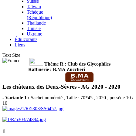
Suisse
Taïwan
Tchèque
(République)
Thailande
Tunisie
Ukraine
Édulcorants
Liens
Text Size
Thème R : Club des Glycophiles
Raffinerie : B.MA Zuccheri
Les châteaux des Deux-Sèvres - AG 2020 -
2020
-
Variante 1 :
Sachet numéroté
, Taille : 70*45 , 2020 , possède 10 /
10
1