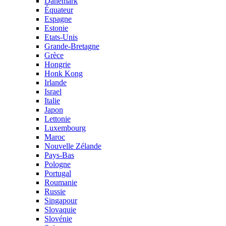
Danemark
Équateur
Espagne
Estonie
Etats-Unis
Grande-Bretagne
Grèce
Hongrie
Honk Kong
Irlande
Israel
Italie
Japon
Lettonie
Luxembourg
Maroc
Nouvelle Zélande
Pays-Bas
Pologne
Portugal
Roumanie
Russie
Singapour
Slovaquie
Slovénie