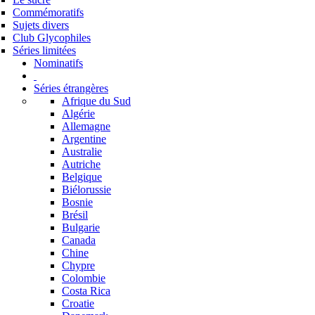
Commémoratifs
Sujets divers
Club Glycophiles
Séries limitées
Nominatifs
Séries étrangères
Afrique du Sud
Algérie
Allemagne
Argentine
Australie
Autriche
Belgique
Biélorussie
Bosnie
Brésil
Bulgarie
Canada
Chine
Chypre
Colombie
Costa Rica
Croatie