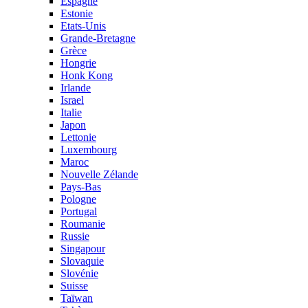
Espagne
Estonie
Etats-Unis
Grande-Bretagne
Grèce
Hongrie
Honk Kong
Irlande
Israel
Italie
Japon
Lettonie
Luxembourg
Maroc
Nouvelle Zélande
Pays-Bas
Pologne
Portugal
Roumanie
Russie
Singapour
Slovaquie
Slovénie
Suisse
Taïwan