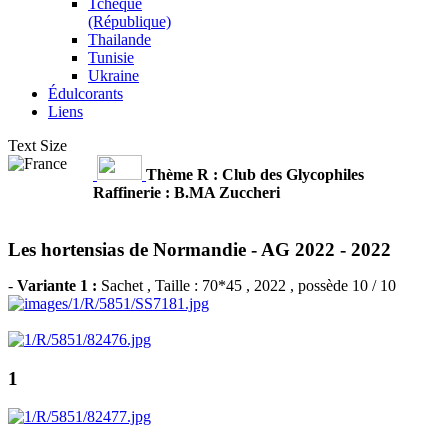
Tchèque
(République)
Thailande
Tunisie
Ukraine
Édulcorants
Liens
Text Size
Thème R : Club des Glycophiles
Raffinerie : B.MA Zuccheri
Les hortensias de Normandie - AG 2022 -
2022
-
Variante 1 :
Sachet
, Taille : 70*45 , 2022 , possède 10 / 10
1