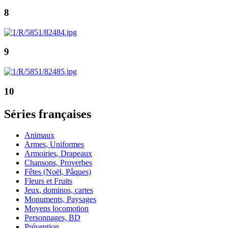
8
9
10
Séries françaises
Animaux
Armes, Uniformes
Armoiries, Drapeaux
Chansons, Proverbes
Fêtes (Noël, Pâques)
Fleurs et Fruits
Jeux, dominos, cartes
Monuments, Paysages
Moyens locomotion
Personnages, BD
Prévention