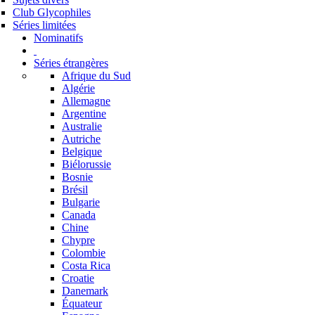
Club Glycophiles
Séries limitées
Nominatifs
Séries étrangères
Afrique du Sud
Algérie
Allemagne
Argentine
Australie
Autriche
Belgique
Biélorussie
Bosnie
Brésil
Bulgarie
Canada
Chine
Chypre
Colombie
Costa Rica
Croatie
Danemark
Équateur