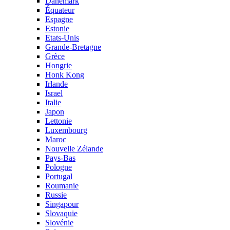
Danemark
Équateur
Espagne
Estonie
Etats-Unis
Grande-Bretagne
Grèce
Hongrie
Honk Kong
Irlande
Israel
Italie
Japon
Lettonie
Luxembourg
Maroc
Nouvelle Zélande
Pays-Bas
Pologne
Portugal
Roumanie
Russie
Singapour
Slovaquie
Slovénie