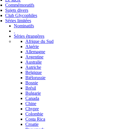
Commémoratifs
Sujets divers
Club Glycophiles
Séries limitées
Nominatifs
Séries étrangères
Afrique du Sud
Algérie
Allemagne
Argentine
Australie
Autriche
Belgique
Biélorussie
Bosnie
Brésil
Bulgarie
Canada
Chine
Chypre
Colombie
Costa Rica
Croatie