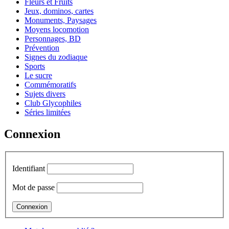
Fleurs et Fruits
Jeux, dominos, cartes
Monuments, Paysages
Moyens locomotion
Personnages, BD
Prévention
Signes du zodiaque
Sports
Le sucre
Commémoratifs
Sujets divers
Club Glycophiles
Séries limitées
Connexion
Identifiant
Mot de passe