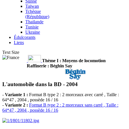
Suisse
Taïwan
Tchèque
(République)
Thailande
Tunisie
Ukraine
Édulcorants
Liens
Text Size
Thème I : Moyens de locomotion
Raffinerie : Béghin Say
L'automobile dans la BD -
2004
-
Variante 1 :
Format B type 2 : 2 morceaux avec carré
, Taille :
64*47 , 2004 , possède 16 / 16
-
Variante 2 :
Format B type 2 : 2 morceaux sans carré
, Taille :
64*47 , 2004 , possède 16 / 16