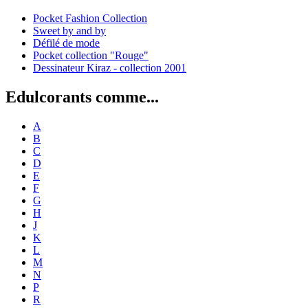
Pocket Fashion Collection
Sweet by and by
Défilé de mode
Pocket collection "Rouge"
Dessinateur Kiraz - collection 2001
Edulcorants comme...
A
B
C
D
E
F
G
H
J
K
L
M
N
P
R