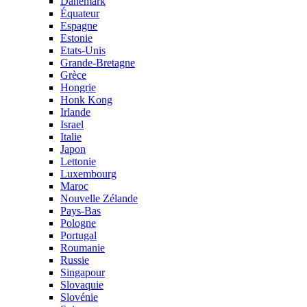
Danemark
Équateur
Espagne
Estonie
Etats-Unis
Grande-Bretagne
Grèce
Hongrie
Honk Kong
Irlande
Israel
Italie
Japon
Lettonie
Luxembourg
Maroc
Nouvelle Zélande
Pays-Bas
Pologne
Portugal
Roumanie
Russie
Singapour
Slovaquie
Slovénie