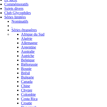
Commémoratifs
Sujets divers
Club Glycophiles
Séries limitées
Nominatifs
Séries étrangères
Afrique du Sud
Algérie
Allemagne
Argentine
Australie
Autriche
Belgique
Biélorussie
Bosnie
Brésil
Bulgarie
Canada
Chine
Chypre
Colombie
Costa Rica
Croatie