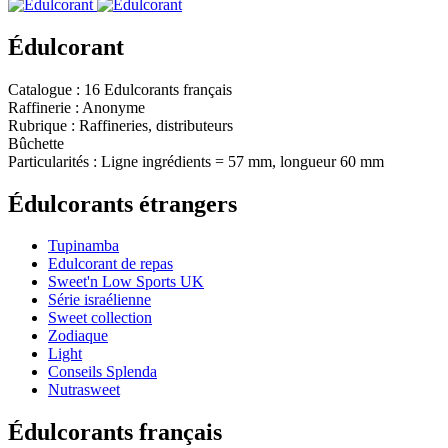
Édulcorant
Catalogue : 16 Edulcorants français
Raffinerie : Anonyme
Rubrique : Raffineries, distributeurs
Bûchette
Particularités : Ligne ingrédients = 57 mm, longueur 60 mm
Édulcorants étrangers
Tupinamba
Edulcorant de repas
Sweet'n Low Sports UK
Série israélienne
Sweet collection
Zodiaque
Light
Conseils Splenda
Nutrasweet
Édulcorants français