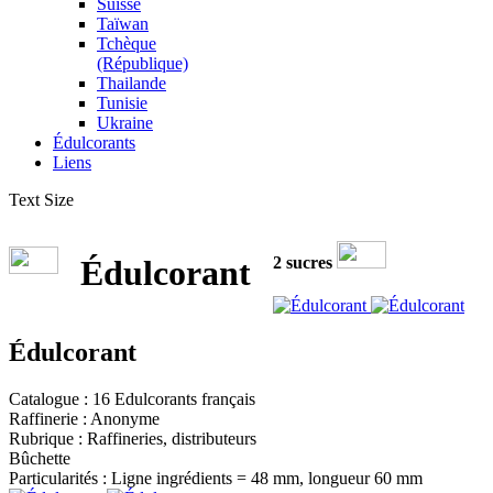
Suisse
Taïwan
Tchèque
(République)
Thailande
Tunisie
Ukraine
Édulcorants
Liens
Text Size
2 sucres
Édulcorant
Édulcorant
Catalogue : 16 Edulcorants français
Raffinerie : Anonyme
Rubrique : Raffineries, distributeurs
Bûchette
Particularités : Ligne ingrédients = 48 mm, longueur 60 mm