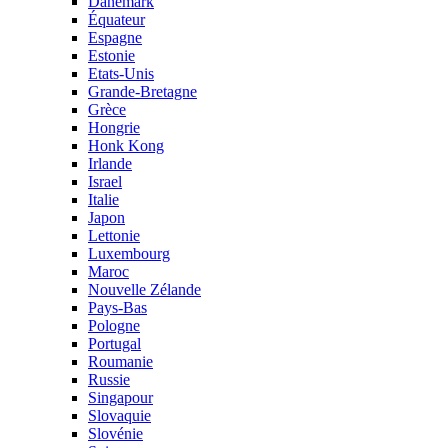
Danemark
Équateur
Espagne
Estonie
Etats-Unis
Grande-Bretagne
Grèce
Hongrie
Honk Kong
Irlande
Israel
Italie
Japon
Lettonie
Luxembourg
Maroc
Nouvelle Zélande
Pays-Bas
Pologne
Portugal
Roumanie
Russie
Singapour
Slovaquie
Slovénie