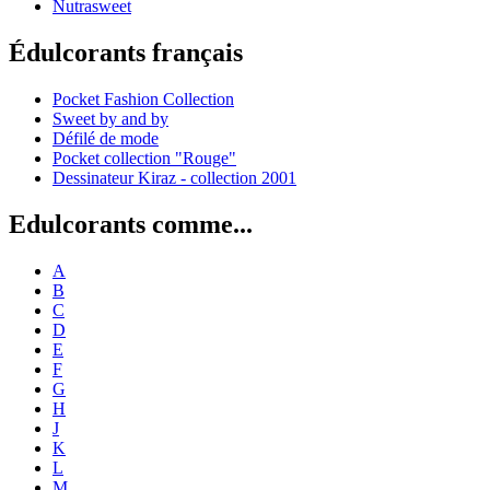
Nutrasweet
Édulcorants français
Pocket Fashion Collection
Sweet by and by
Défilé de mode
Pocket collection "Rouge"
Dessinateur Kiraz - collection 2001
Edulcorants comme...
A
B
C
D
E
F
G
H
J
K
L
M