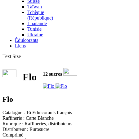
Suisse
Taïwan
Tchèque
(République)
Thailande
Tunisie
Ukraine
Édulcorants
Liens
Text Size
12 sucres
Flo
Flo
Catalogue : 16 Edulcorants français
Raffinerie : Carte Blanche
Rubrique : Raffineries, distributeurs
Distributeur : Eurosucre
Comprimé