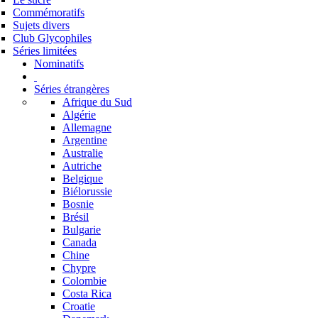
Commémoratifs
Sujets divers
Club Glycophiles
Séries limitées
Nominatifs
Séries étrangères
Afrique du Sud
Algérie
Allemagne
Argentine
Australie
Autriche
Belgique
Biélorussie
Bosnie
Brésil
Bulgarie
Canada
Chine
Chypre
Colombie
Costa Rica
Croatie