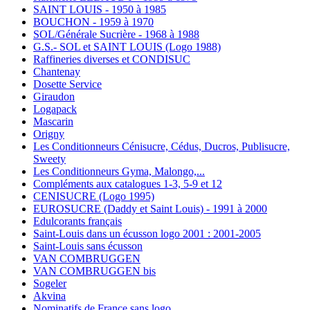
SAINT LOUIS - 1950 à 1985
BOUCHON - 1959 à 1970
SOL/Générale Sucrière - 1968 à 1988
G.S.- SOL et SAINT LOUIS (Logo 1988)
Raffineries diverses et CONDISUC
Chantenay
Dosette Service
Giraudon
Logapack
Mascarin
Origny
Les Conditionneurs Cénisucre, Cédus, Ducros, Publisucre,
Sweety
Les Conditionneurs Gyma, Malongo,...
Compléments aux catalogues 1-3, 5-9 et 12
CENISUCRE (Logo 1995)
EUROSUCRE (Daddy et Saint Louis) - 1991 à 2000
Edulcorants français
Saint-Louis dans un écusson logo 2001 : 2001-2005
Saint-Louis sans écusson
VAN COMBRUGGEN
VAN COMBRUGGEN bis
Sogeler
Akvina
Nominatifs de France sans logo