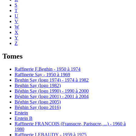
S
T
U
V
W
X
Y
Z
Tomes
Raffinerie F.Beghin - 1950 à 1974
Raffinerie Say - 1950 à 1969
Beghin Say (logo 1974) - 1974 à 1982
Beghin Say (logo 1982)
Béghin Say (logo 1990) - 1990 à 2000
Béghin Say (logo 2001) - 2001 à 2004
Béghin Say (logo 2005)
Béghin Say (logo 2016)
Erstein
Erstein B
Raffinerie FRANCOIS (Fransucre, Parisucre, ...) - 1960 à
1980
Raffinerie LEBAUDY - 1959 à 1975