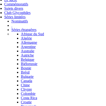
Commémoratifs
Sujets divers
Club Glycophiles
Séries limitées
Nominatifs
Séries étrangères
Afrique du Sud
Algérie
Allemagne
Argentine
Australie
Autriche
Belgique
Biélorussie
Bosnie
Brésil
Bulgarie
Canada
Chine
Chypre
Colombie
Costa Rica
Croatie