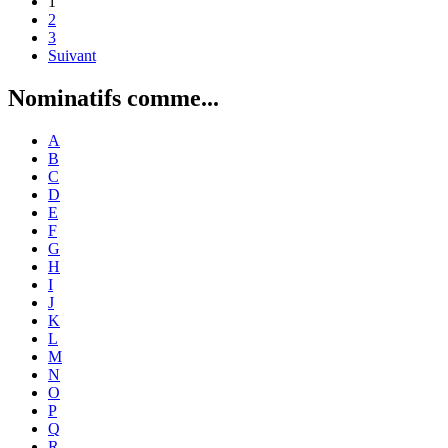
1
2
3
Suivant
Nominatifs comme...
A
B
C
D
E
F
G
H
I
J
K
L
M
N
O
P
Q
R