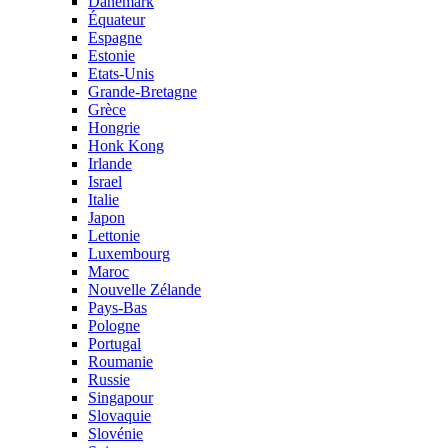
Danemark
Équateur
Espagne
Estonie
Etats-Unis
Grande-Bretagne
Grèce
Hongrie
Honk Kong
Irlande
Israel
Italie
Japon
Lettonie
Luxembourg
Maroc
Nouvelle Zélande
Pays-Bas
Pologne
Portugal
Roumanie
Russie
Singapour
Slovaquie
Slovénie