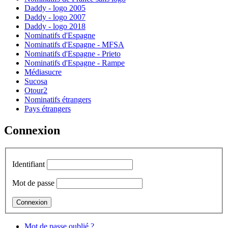
Daddy - logo 2005
Daddy - logo 2007
Daddy - logo 2018
Nominatifs d'Espagne
Nominatifs d'Espagne - MFSA
Nominatifs d'Espagne - Prieto
Nominatifs d'Espagne - Rampe
Médiasucre
Sucosa
Otour2
Nominatifs étrangers
Pays étrangers
Connexion
Identifiant
Mot de passe
Mot de passe oublié ?