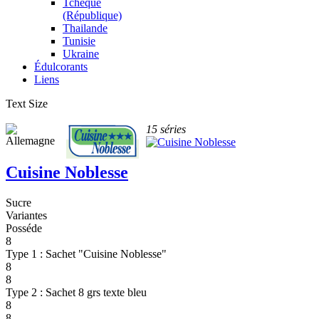
Tchèque
(République)
Thailande
Tunisie
Ukraine
Édulcorants
Liens
Text Size
15 séries
Cuisine Noblesse
Sucre
Variantes
Posséde
8
Type 1 : Sachet "Cuisine Noblesse"
8
8
Type 2 : Sachet 8 grs texte bleu
8
8