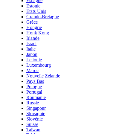
Espagne
Estonie
Etats-Unis
Grande-Bretagne
Grèce
Hongrie
Honk Kong
Irlande
Israel
Italie
Japon
Lettonie
Luxembourg
Maroc
Nouvelle Zélande
Pays-Bas
Pologne
Portugal
Roumanie
Russie
Singapour
Slovaquie
Slovénie
Suisse
Taïwan