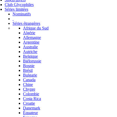
Club Glycophiles
Séries limitées
Nominatifs
Séries étrangères
Afrique du Sud
Algérie
Allemagne
Argentine
Australie
Autriche
Belgique
Biélorussie
Bosnie
Brésil
Bulgarie
Canada
Chine
Chypre
Colombie
Costa Rica
Croatie
Danemark
Équateur