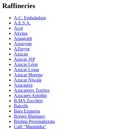
Raffineries
A.C. Embaladora
A.E.S.A.
Acor
Akvina
Amagoldi
Anonyme
AZprynt
Azucan
Azucar JSP
Azucar Léon
Azucar Logar
Azucar Moreno
Azucar Niwala
Azucarera
Azucareres Torrijos
Azucares Antoñin
B.MA Zuccheri
Balcells
Bara Ezquerra
Borges Blanques
Bustina Personalizzata
Café "Maninidra"