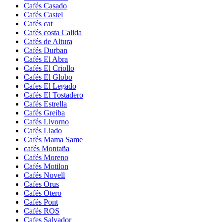
Cafés Casado
Cafés Castel
Cafés cat
Cafés costa Calida
Cafés de Altura
Cafés Durban
Cafés El Abra
Cafés El Criollo
Cafés El Globo
Cafes El Legado
Cafés El Tostadero
Cafés Estrella
Cafés Greiba
Cafés Livorno
Cafés Llado
Cafés Mama Same
cafés Montaña
Cafés Moreno
Cafés Motilon
Cafés Novell
Cafes Orus
Cafés Otero
Cafés Pont
Cafés ROS
Cafes Salvador