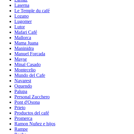
Laserna
Le Temple du café
Lozano
Lugomer
Lutor
Mafari Café
Mallorca
Mama Juana
Maninidra
Manuel Forcada
Mayse
Minal Casado
Montecelio
Mundo del Cafe
Navarest
Oquendo
Palupa
Personal Zucchero
Pont d'Osona
Prieto
Productos del café
Promerca
Ramon Nuñez e hijos
Rampe