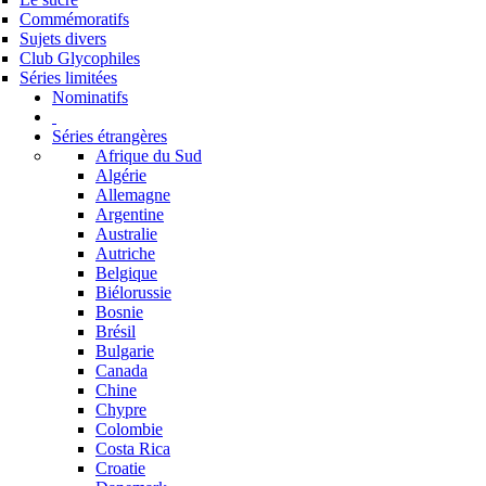
Commémoratifs
Sujets divers
Club Glycophiles
Séries limitées
Nominatifs
Séries étrangères
Afrique du Sud
Algérie
Allemagne
Argentine
Australie
Autriche
Belgique
Biélorussie
Bosnie
Brésil
Bulgarie
Canada
Chine
Chypre
Colombie
Costa Rica
Croatie