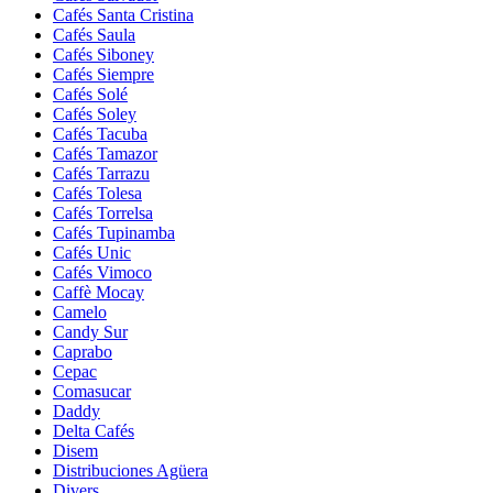
Cafés Santa Cristina
Cafés Saula
Cafés Siboney
Cafés Siempre
Cafés Solé
Cafés Soley
Cafés Tacuba
Cafés Tamazor
Cafés Tarrazu
Cafés Tolesa
Cafés Torrelsa
Cafés Tupinamba
Cafés Unic
Cafés Vimoco
Caffè Mocay
Camelo
Candy Sur
Caprabo
Cepac
Comasucar
Daddy
Delta Cafés
Disem
Distribuciones Agüera
Divers