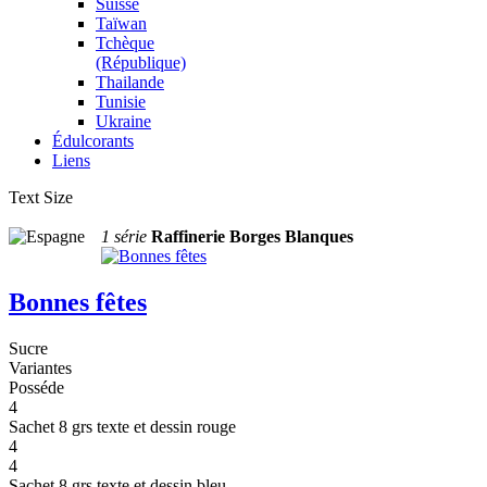
Suisse
Taïwan
Tchèque
(République)
Thailande
Tunisie
Ukraine
Édulcorants
Liens
Text Size
1 série
Raffinerie Borges Blanques
Bonnes fêtes
Sucre
Variantes
Posséde
4
Sachet 8 grs texte et dessin rouge
4
4
Sachet 8 grs texte et dessin bleu