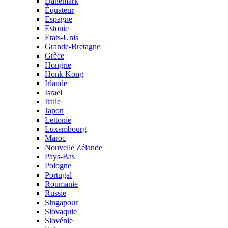
Danemark
Équateur
Espagne
Estonie
Etats-Unis
Grande-Bretagne
Grèce
Hongrie
Honk Kong
Irlande
Israel
Italie
Japon
Lettonie
Luxembourg
Maroc
Nouvelle Zélande
Pays-Bas
Pologne
Portugal
Roumanie
Russie
Singapour
Slovaquie
Slovénie