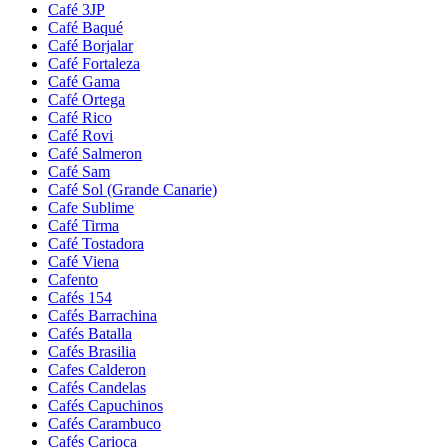
Café 3JP
Café Baqué
Café Borjalar
Café Fortaleza
Café Gama
Café Ortega
Café Rico
Café Rovi
Café Salmeron
Café Sam
Café Sol (Grande Canarie)
Cafe Sublime
Café Tirma
Café Tostadora
Café Viena
Cafento
Cafés 154
Cafés Barrachina
Cafés Batalla
Cafés Brasilia
Cafes Calderon
Cafés Candelas
Cafés Capuchinos
Cafés Carambuco
Cafés Carioca