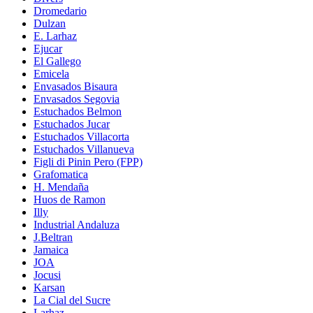
Dromedario
Dulzan
E. Larhaz
Ejucar
El Gallego
Emicela
Envasados Bisaura
Envasados Segovia
Estuchados Belmon
Estuchados Jucar
Estuchados Villacorta
Estuchados Villanueva
Figli di Pinin Pero (FPP)
Grafomatica
H. Mendaña
Huos de Ramon
Illy
Industrial Andaluza
J.Beltran
Jamaica
JOA
Jocusi
Karsan
La Cial del Sucre
Larhaz