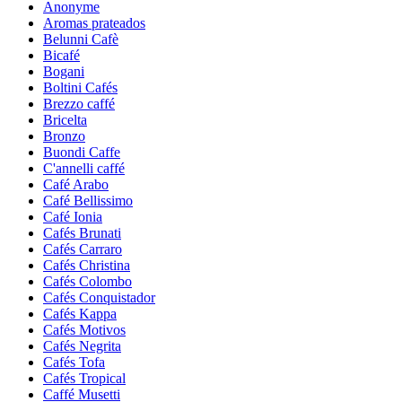
Anonyme
Aromas prateados
Belunni Cafè
Bicafé
Bogani
Boltini Cafés
Brezzo caffé
Bricelta
Bronzo
Buondi Caffe
C'annelli caffé
Café Arabo
Café Bellissimo
Café Ionia
Cafés Brunati
Cafés Carraro
Cafés Christina
Cafés Colombo
Cafés Conquistador
Cafés Kappa
Cafés Motivos
Cafés Negrita
Cafés Tofa
Cafés Tropical
Caffé Musetti