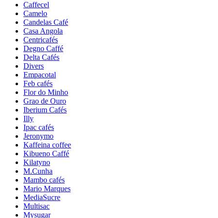
Caffecel
Camelo
Candelas Café
Casa Angola
Centricafés
Degno Caffé
Delta Cafés
Divers
Empacotal
Feb cafés
Flor do Minho
Grao de Ouro
Iberium Cafés
Illy
Ipac cafés
Jeronymo
Kaffeina coffee
Kibueno Caffé
Kilatyno
M.Cunha
Mambo cafés
Mario Marques
MediaSucre
Multisac
Mysugar