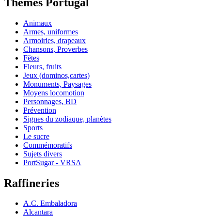
Thèmes Portugal
Animaux
Armes, uniformes
Armoiries, drapeaux
Chansons, Proverbes
Fêtes
Fleurs, fruits
Jeux (dominos,cartes)
Monuments, Paysages
Moyens locomotion
Personnages, BD
Prévention
Signes du zodiaque, planètes
Sports
Le sucre
Commémoratifs
Sujets divers
PortSugar - VRSA
Raffineries
A.C. Embaladora
Alcantara