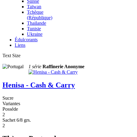
Suisse
Taïwan
Tchèque
(République)
Thailande
Tunisie
Ukraine
Édulcorants
Liens
Text Size
1 série
Raffinerie Anonyme
Henisa - Cash & Carry
Sucre
Variantes
Posséde
2
Sachet 6/8 grs.
2