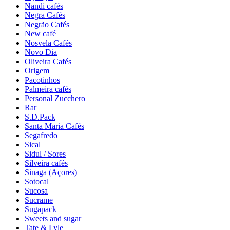
Nandi cafés
Negra Cafés
Negrão Cafés
New café
Nosvela Cafés
Novo Dia
Oliveira Cafés
Origem
Pacotinhos
Palmeira cafés
Personal Zucchero
Rar
S.D.Pack
Santa Maria Cafés
Segafredo
Sical
Sidul / Sores
Silveira cafés
Sinaga (Açores)
Sotocal
Sucosa
Sucrame
Sugapack
Sweets and sugar
Tate & Lyle