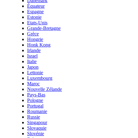
Danemark
Équateur
Espagne
Estonie
Etats-Unis
Grande-Bretagne
Grèce
Hongrie
Honk Kong
Irlande
Israel
Italie
Japon
Lettonie
Luxembourg
Maroc
Nouvelle Zélande
Pays-Bas
Pologne
Portugal
Roumanie
Russie
Singapour
Slovaquie
Slovénie