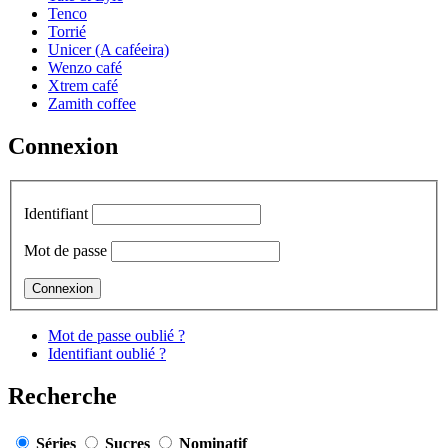
Tenco
Torrié
Unicer (A caféeira)
Wenzo café
Xtrem café
Zamith coffee
Connexion
Identifiant
Mot de passe
Mot de passe oublié ?
Identifiant oublié ?
Recherche
Séries
Sucres
Nominatif