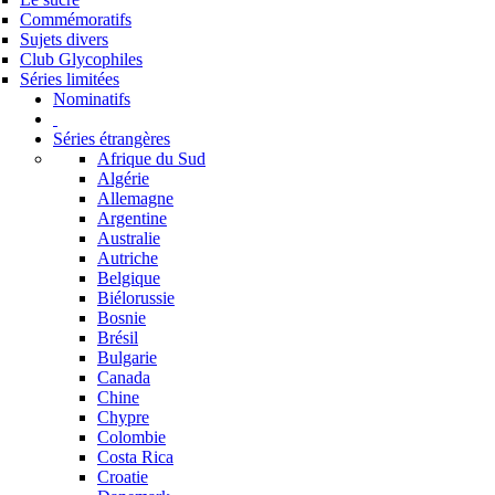
Commémoratifs
Sujets divers
Club Glycophiles
Séries limitées
Nominatifs
Séries étrangères
Afrique du Sud
Algérie
Allemagne
Argentine
Australie
Autriche
Belgique
Biélorussie
Bosnie
Brésil
Bulgarie
Canada
Chine
Chypre
Colombie
Costa Rica
Croatie