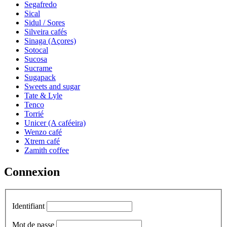
Segafredo
Sical
Sidul / Sores
Silveira cafés
Sinaga (Açores)
Sotocal
Sucosa
Sucrame
Sugapack
Sweets and sugar
Tate & Lyle
Tenco
Torrié
Unicer (A caféeira)
Wenzo café
Xtrem café
Zamith coffee
Connexion
Identifiant
Mot de passe