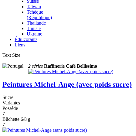
Suisse
Taïwan
Tchèque
(République)
Thailande
Tunisie
Ukraine
Édulcorants
Liens
Text Size
2 séries
Raffinerie Café Bellissimo
Peintures Michel-Ange (avec poids sucre)
Sucre
Variantes
Posséde
7
Bûchette 6/8 g.
7