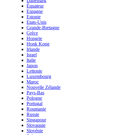
Danemark
Équateur
Espagne
Estonie
Etats-Unis
Grande-Bretagne
Grèce
Hongrie
Honk Kong
Irlande
Israel
Italie
Japon
Lettonie
Luxembourg
Maroc
Nouvelle Zélande
Pays-Bas
Pologne
Portugal
Roumanie
Russie
Singapour
Slovaquie
Slovénie