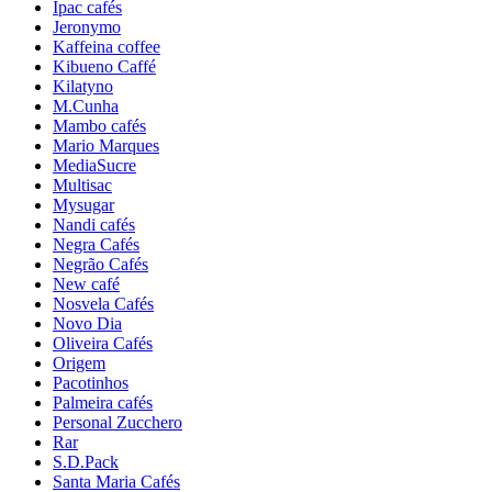
Ipac cafés
Jeronymo
Kaffeina coffee
Kibueno Caffé
Kilatyno
M.Cunha
Mambo cafés
Mario Marques
MediaSucre
Multisac
Mysugar
Nandi cafés
Negra Cafés
Negrão Cafés
New café
Nosvela Cafés
Novo Dia
Oliveira Cafés
Origem
Pacotinhos
Palmeira cafés
Personal Zucchero
Rar
S.D.Pack
Santa Maria Cafés