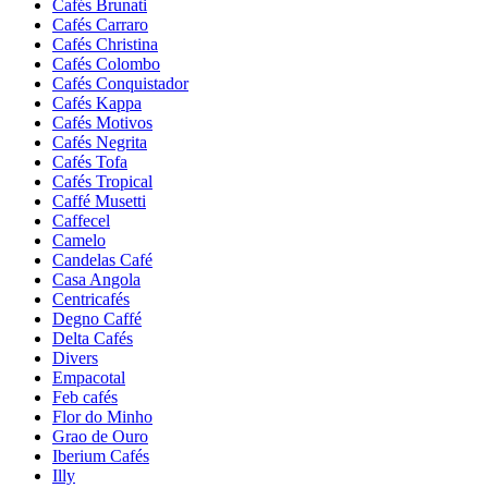
Cafés Brunati
Cafés Carraro
Cafés Christina
Cafés Colombo
Cafés Conquistador
Cafés Kappa
Cafés Motivos
Cafés Negrita
Cafés Tofa
Cafés Tropical
Caffé Musetti
Caffecel
Camelo
Candelas Café
Casa Angola
Centricafés
Degno Caffé
Delta Cafés
Divers
Empacotal
Feb cafés
Flor do Minho
Grao de Ouro
Iberium Cafés
Illy