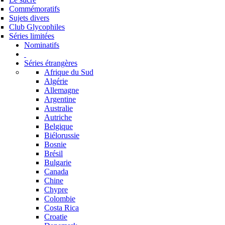
Commémoratifs
Sujets divers
Club Glycophiles
Séries limitées
Nominatifs
Séries étrangères
Afrique du Sud
Algérie
Allemagne
Argentine
Australie
Autriche
Belgique
Biélorussie
Bosnie
Brésil
Bulgarie
Canada
Chine
Chypre
Colombie
Costa Rica
Croatie