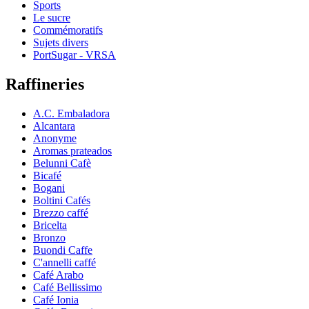
Sports
Le sucre
Commémoratifs
Sujets divers
PortSugar - VRSA
Raffineries
A.C. Embaladora
Alcantara
Anonyme
Aromas prateados
Belunni Cafè
Bicafé
Bogani
Boltini Cafés
Brezzo caffé
Bricelta
Bronzo
Buondi Caffe
C'annelli caffé
Café Arabo
Café Bellissimo
Café Ionia