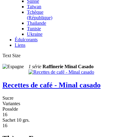
Suisse
Taïwan
Tchèque
(République)
Thailande
Tunisie
Ukraine
Édulcorants
Liens
Text Size
1 série
Raffinerie Minal Casado
Recettes de café - Minal casado
Sucre
Variantes
Posséde
16
Sachet 10 grs.
16