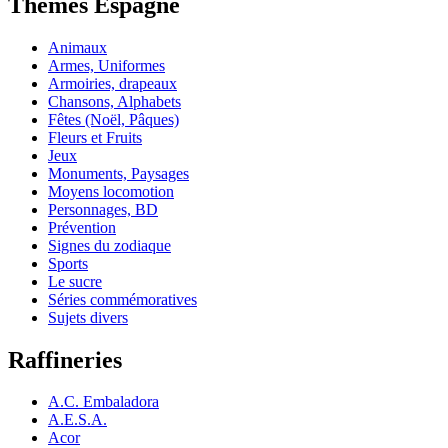
Thèmes Espagne
Animaux
Armes, Uniformes
Armoiries, drapeaux
Chansons, Alphabets
Fêtes (Noël, Pâques)
Fleurs et Fruits
Jeux
Monuments, Paysages
Moyens locomotion
Personnages, BD
Prévention
Signes du zodiaque
Sports
Le sucre
Séries commémoratives
Sujets divers
Raffineries
A.C. Embaladora
A.E.S.A.
Acor