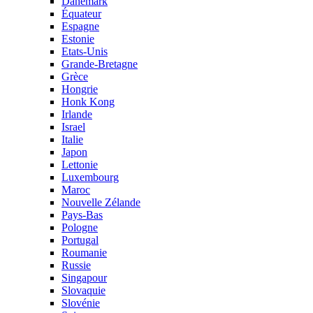
Danemark
Équateur
Espagne
Estonie
Etats-Unis
Grande-Bretagne
Grèce
Hongrie
Honk Kong
Irlande
Israel
Italie
Japon
Lettonie
Luxembourg
Maroc
Nouvelle Zélande
Pays-Bas
Pologne
Portugal
Roumanie
Russie
Singapour
Slovaquie
Slovénie