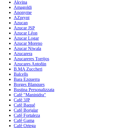
Akvina
Amagoldi
Anonyme
AZprynt
Azucan
Azucar JSP
Azucar Léon
Azucar Logar
Azucar Moreno
Azucar Niwala
Azucarera
Azucareres Torrijos
Azucares Antoñin
B.MA Zuccheri
Balcells
Bara Ezquerra
Borges Blanques
Bustina Personalizzata
Café "Maninidra"
Café 3JP
Café Baqué
Café Borjalar
Café Fortaleza
Café Gama
Café Ortega