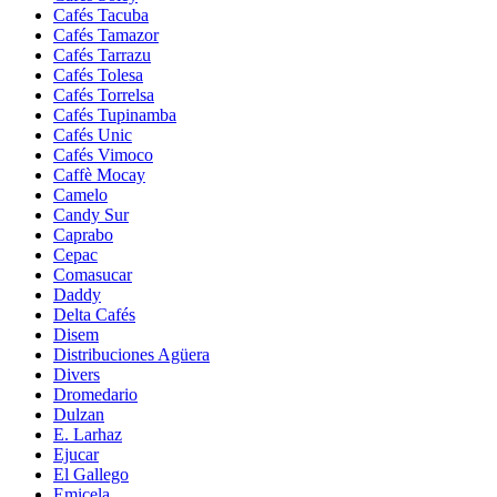
Cafés Tacuba
Cafés Tamazor
Cafés Tarrazu
Cafés Tolesa
Cafés Torrelsa
Cafés Tupinamba
Cafés Unic
Cafés Vimoco
Caffè Mocay
Camelo
Candy Sur
Caprabo
Cepac
Comasucar
Daddy
Delta Cafés
Disem
Distribuciones Agüera
Divers
Dromedario
Dulzan
E. Larhaz
Ejucar
El Gallego
Emicela