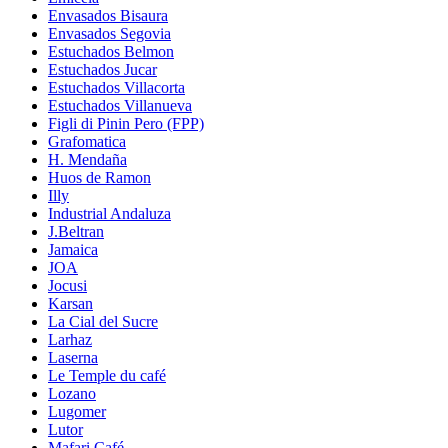
Envasados Bisaura
Envasados Segovia
Estuchados Belmon
Estuchados Jucar
Estuchados Villacorta
Estuchados Villanueva
Figli di Pinin Pero (FPP)
Grafomatica
H. Mendaña
Huos de Ramon
Illy
Industrial Andaluza
J.Beltran
Jamaica
JOA
Jocusi
Karsan
La Cial del Sucre
Larhaz
Laserna
Le Temple du café
Lozano
Lugomer
Lutor
Mafari Café