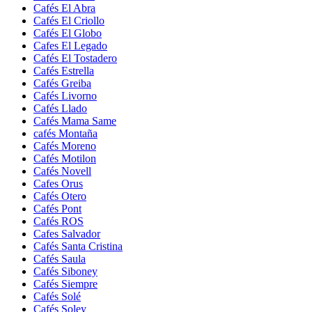
Cafés El Abra
Cafés El Criollo
Cafés El Globo
Cafes El Legado
Cafés El Tostadero
Cafés Estrella
Cafés Greiba
Cafés Livorno
Cafés Llado
Cafés Mama Same
cafés Montaña
Cafés Moreno
Cafés Motilon
Cafés Novell
Cafes Orus
Cafés Otero
Cafés Pont
Cafés ROS
Cafes Salvador
Cafés Santa Cristina
Cafés Saula
Cafés Siboney
Cafés Siempre
Cafés Solé
Cafés Soley