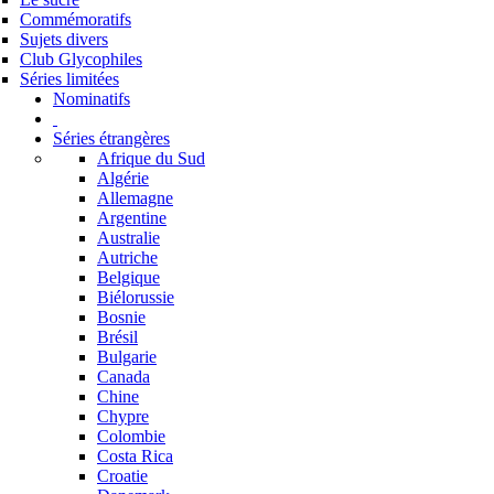
Commémoratifs
Sujets divers
Club Glycophiles
Séries limitées
Nominatifs
Séries étrangères
Afrique du Sud
Algérie
Allemagne
Argentine
Australie
Autriche
Belgique
Biélorussie
Bosnie
Brésil
Bulgarie
Canada
Chine
Chypre
Colombie
Costa Rica
Croatie