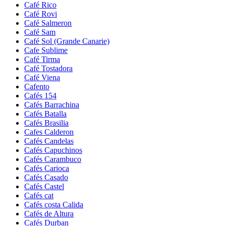
Café Rico
Café Rovi
Café Salmeron
Café Sam
Café Sol (Grande Canarie)
Cafe Sublime
Café Tirma
Café Tostadora
Café Viena
Cafento
Cafés 154
Cafés Barrachina
Cafés Batalla
Cafés Brasilia
Cafes Calderon
Cafés Candelas
Cafés Capuchinos
Cafés Carambuco
Cafés Carioca
Cafés Casado
Cafés Castel
Cafés cat
Cafés costa Calida
Cafés de Altura
Cafés Durban