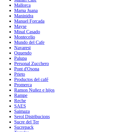
Mallorca
Mama Juana
Maninidra
Manuel Forcada
Mayse
Minal Casado
Montecelio
Mundo del Cafe
Navarest
Oquendo
Palupa
Personal Zucchero
Pont d'Osona
Prieto
Productos del café
Promerca
Ramon Nuñez e hijos
Rampe
Reche
SAES
Saimaza
Serol Distribucions
Sucre del Ter
Sucrepack