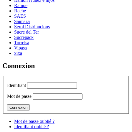
Ramon Nuñez e hijos
Rampe
Reche
SAES
Saimaza
Serol Distribucions
Sucre del Ter
Sucrepack
Torrelsa
Vipasa
xixa
Connexion
Identifiant
Mot de passe
Mot de passe oublié ?
Identifiant oublié ?