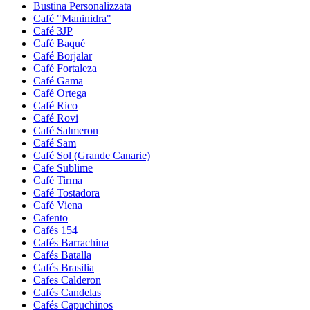
Bustina Personalizzata
Café "Maninidra"
Café 3JP
Café Baqué
Café Borjalar
Café Fortaleza
Café Gama
Café Ortega
Café Rico
Café Rovi
Café Salmeron
Café Sam
Café Sol (Grande Canarie)
Cafe Sublime
Café Tirma
Café Tostadora
Café Viena
Cafento
Cafés 154
Cafés Barrachina
Cafés Batalla
Cafés Brasilia
Cafes Calderon
Cafés Candelas
Cafés Capuchinos