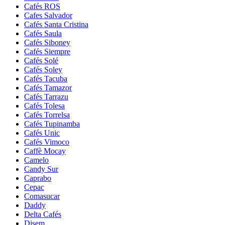
Cafés ROS
Cafes Salvador
Cafés Santa Cristina
Cafés Saula
Cafés Siboney
Cafés Siempre
Cafés Solé
Cafés Soley
Cafés Tacuba
Cafés Tamazor
Cafés Tarrazu
Cafés Tolesa
Cafés Torrelsa
Cafés Tupinamba
Cafés Unic
Cafés Vimoco
Caffè Mocay
Camelo
Candy Sur
Caprabo
Cepac
Comasucar
Daddy
Delta Cafés
Disem