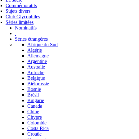
Commémoratifs
Sujets divers
Club Glycophiles
Séries limitées
Nominatifs
Séries étrangères
Afrique du Sud
Algérie
Allemagne
Argentine
Australie
Autriche
Belgique
Biélorussie
Bosnie
Brésil
Bulgarie
Canada
Chine
Chypre
Colombie
Costa Rica
Croatie