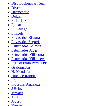
Distribuciones Agüera
Divers
Dromedario
Dulzan
E. Larhaz
Ejucar
El Gallego
Emicela
Envasados Bisaura
Envasados Segovia
Estuchados Belmon
Estuchados Jucar
Estuchados Villacorta
Estuchados Villanueva
Figli di Pinin Pero (FPP)
Grafomatica
H. Mendaña
Huos de Ramon
Illy
Industrial Andaluza
J.Beltran
Jamaica
JOA
Jocusi
Karsan