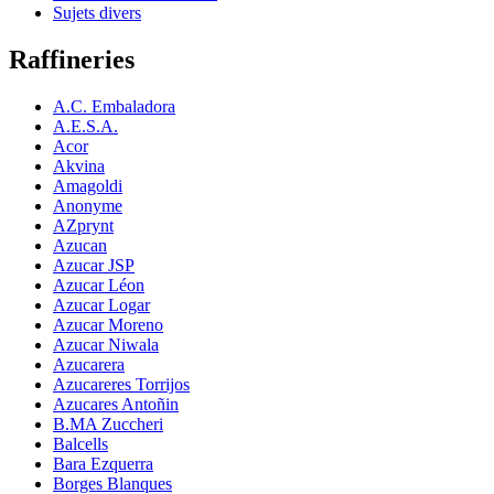
Sujets divers
Raffineries
A.C. Embaladora
A.E.S.A.
Acor
Akvina
Amagoldi
Anonyme
AZprynt
Azucan
Azucar JSP
Azucar Léon
Azucar Logar
Azucar Moreno
Azucar Niwala
Azucarera
Azucareres Torrijos
Azucares Antoñin
B.MA Zuccheri
Balcells
Bara Ezquerra
Borges Blanques