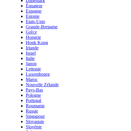
Danemark
Équateur
Espagne
Estonie
Etats-Unis
Grande-Bretagne
Grèce
Hongrie
Honk Kong
Irlande
Israel
Italie
Japon
Lettonie
Luxembourg
Maroc
Nouvelle Zélande
Pays-Bas
Pologne
Portugal
Roumanie
Russie
Singapour
Slovaquie
Slovénie