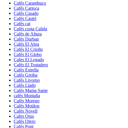
Cafés Carambuco
Cafés Carioca
Cafés Casado
Cafés Castel
Cafés cat
Cafés costa Calida
Cafés de Altura
Cafés Durban
Cafés El Abra
Cafés El Criollo
Cafés El Globo
Cafes El Legado
Cafés El Tostadero
Cafés Estrella
Cafés Greiba
Cafés Livorno
Cafés Llado
Cafés Mama Same
cafés Montaña
Cafés Moreno
Cafés Motilon
Cafés Novell
Cafes Orus
Cafés Otero
Cafés Pont