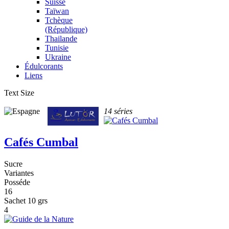
Suisse
Taïwan
Tchèque
(République)
Thailande
Tunisie
Ukraine
Édulcorants
Liens
Text Size
14 séries
Cafés Cumbal
Sucre
Variantes
Posséde
16
Sachet 10 grs
4