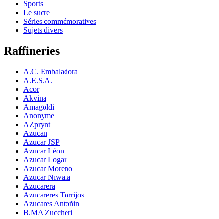
Sports
Le sucre
Séries commémoratives
Sujets divers
Raffineries
A.C. Embaladora
A.E.S.A.
Acor
Akvina
Amagoldi
Anonyme
AZprynt
Azucan
Azucar JSP
Azucar Léon
Azucar Logar
Azucar Moreno
Azucar Niwala
Azucarera
Azucareres Torrijos
Azucares Antoñin
B.MA Zuccheri