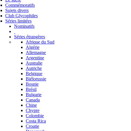
Commémoratifs
Sujets divers
Club Glycophiles
Séries limitées
Nominatifs
Séries étrangères
Afrique du Sud
Algérie
Allemagne
Argentine
Australie
Autriche
Belgique
Biélorussie
Bosnie
Brésil
Bulgarie
Canada
Chine
Chypre
Colombie
Costa Rica
Croatie