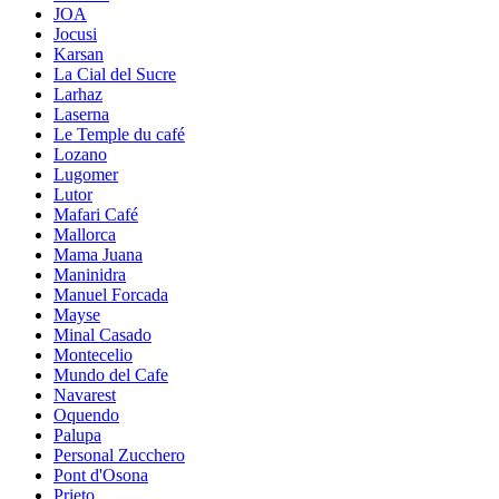
JOA
Jocusi
Karsan
La Cial del Sucre
Larhaz
Laserna
Le Temple du café
Lozano
Lugomer
Lutor
Mafari Café
Mallorca
Mama Juana
Maninidra
Manuel Forcada
Mayse
Minal Casado
Montecelio
Mundo del Cafe
Navarest
Oquendo
Palupa
Personal Zucchero
Pont d'Osona
Prieto