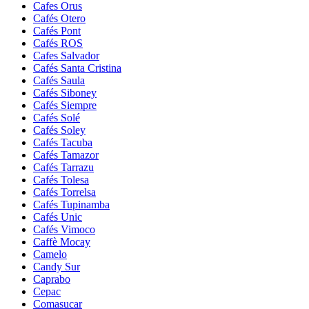
Cafes Orus
Cafés Otero
Cafés Pont
Cafés ROS
Cafes Salvador
Cafés Santa Cristina
Cafés Saula
Cafés Siboney
Cafés Siempre
Cafés Solé
Cafés Soley
Cafés Tacuba
Cafés Tamazor
Cafés Tarrazu
Cafés Tolesa
Cafés Torrelsa
Cafés Tupinamba
Cafés Unic
Cafés Vimoco
Caffè Mocay
Camelo
Candy Sur
Caprabo
Cepac
Comasucar