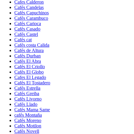
Cafes Calderon
Cafés Candelas
Cafés Capuchinos
Cafés Carambuco
Cafés Carioca
Cafés Casado
Cafés Castel
Cafés cat
Cafés costa Calida
Cafés de Altura
Cafés Durban
Cafés El Abra
Cafés El Criollo
Cafés El Globo
Cafes El Legado
Cafés El Tostadero
Cafés Estrella
Cafés Greiba
Cafés Livorno
Cafés Llado
Cafés Mama Same
cafés Montaña
Cafés Moreno
Cafés Motilon
Cafés Novell