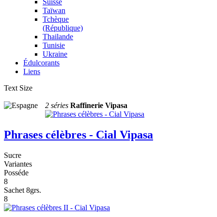
Suisse
Taïwan
Tchèque
(République)
Thailande
Tunisie
Ukraine
Édulcorants
Liens
Text Size
2 séries
Raffinerie Vipasa
Phrases célèbres - Cial Vipasa
Sucre
Variantes
Posséde
8
Sachet 8grs.
8