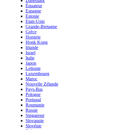
Danemark
Équateur
Espagne
Estonie
Etats-Unis
Grande-Bretagne
Grèce
Hongrie
Honk Kong
Irlande
Israel
Italie
Japon
Lettonie
Luxembourg
Maroc
Nouvelle Zélande
Pays-Bas
Pologne
Portugal
Roumanie
Russie
Singapour
Slovaquie
Slovénie