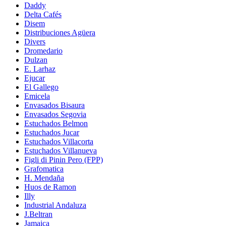
Daddy
Delta Cafés
Disem
Distribuciones Agüera
Divers
Dromedario
Dulzan
E. Larhaz
Ejucar
El Gallego
Emicela
Envasados Bisaura
Envasados Segovia
Estuchados Belmon
Estuchados Jucar
Estuchados Villacorta
Estuchados Villanueva
Figli di Pinin Pero (FPP)
Grafomatica
H. Mendaña
Huos de Ramon
Illy
Industrial Andaluza
J.Beltran
Jamaica