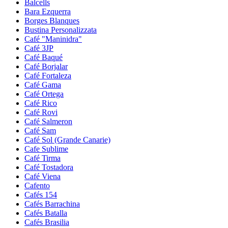
Balcells
Bara Ezquerra
Borges Blanques
Bustina Personalizzata
Café "Maninidra"
Café 3JP
Café Baqué
Café Borjalar
Café Fortaleza
Café Gama
Café Ortega
Café Rico
Café Rovi
Café Salmeron
Café Sam
Café Sol (Grande Canarie)
Cafe Sublime
Café Tirma
Café Tostadora
Café Viena
Cafento
Cafés 154
Cafés Barrachina
Cafés Batalla
Cafés Brasilia