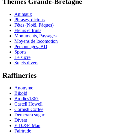
Thèmes Grande-Bretagne
Animaux
Phrases, dictons
Fêtes (Noël, Pâques)
Fleurs et fruits
Monuments, Paysages
Moyens de locomotion
Personnages, BD
Sports
Le sucre
Sujets divers
Raffineries
Anonyme
Bikold
Brodies1867
Castell Howell
Cornish Coffee
Demerara sugar
Divers
E.D.&F. Man
Fairtrade