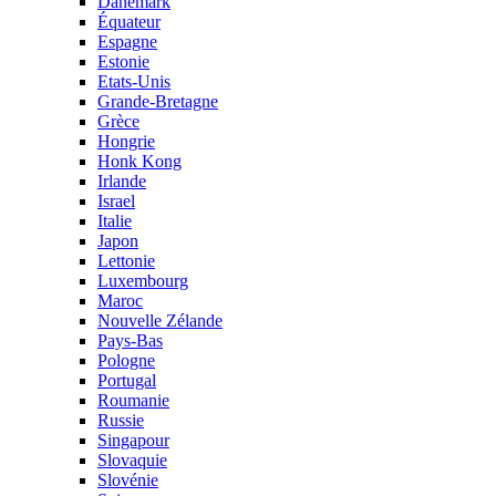
Danemark
Équateur
Espagne
Estonie
Etats-Unis
Grande-Bretagne
Grèce
Hongrie
Honk Kong
Irlande
Israel
Italie
Japon
Lettonie
Luxembourg
Maroc
Nouvelle Zélande
Pays-Bas
Pologne
Portugal
Roumanie
Russie
Singapour
Slovaquie
Slovénie