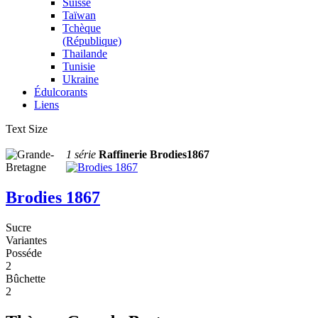
Suisse
Taïwan
Tchèque
(République)
Thailande
Tunisie
Ukraine
Édulcorants
Liens
Text Size
1 série
Raffinerie Brodies1867
Brodies 1867
Sucre
Variantes
Posséde
2
Bûchette
2