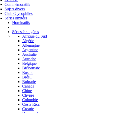
Commémoratifs
Sujets divers
Club Glycophiles
Séries limitées
Nominatifs
Séries étrangères
Afrique du Sud
Algérie
Allemagne
Argentine
Australie
Autriche
Belgique
Biélorussie
Bosnie
Brésil
Bulgarie
Canada
Chine
Chypre
Colombie
Costa Rica
Croatie