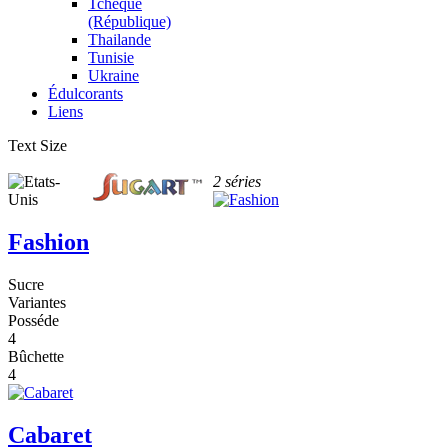
Tchèque
(République)
Thailande
Tunisie
Ukraine
Édulcorants
Liens
Text Size
2 séries
Fashion
Sucre
Variantes
Posséde
4
Bûchette
4
Cabaret