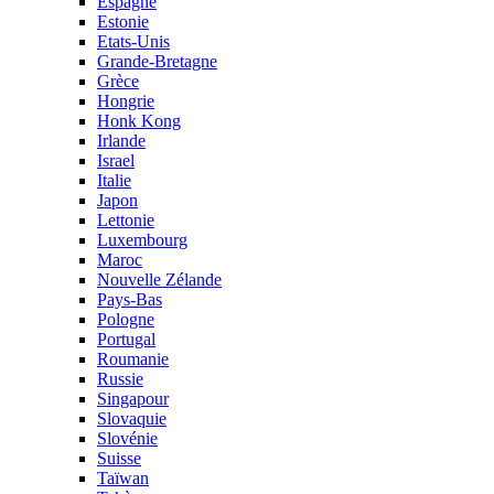
Espagne
Estonie
Etats-Unis
Grande-Bretagne
Grèce
Hongrie
Honk Kong
Irlande
Israel
Italie
Japon
Lettonie
Luxembourg
Maroc
Nouvelle Zélande
Pays-Bas
Pologne
Portugal
Roumanie
Russie
Singapour
Slovaquie
Slovénie
Suisse
Taïwan