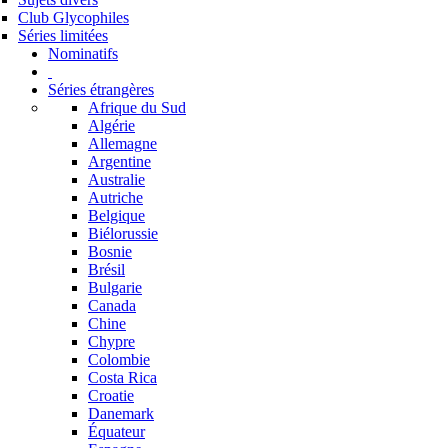
Club Glycophiles
Séries limitées
Nominatifs
Séries étrangères
Afrique du Sud
Algérie
Allemagne
Argentine
Australie
Autriche
Belgique
Biélorussie
Bosnie
Brésil
Bulgarie
Canada
Chine
Chypre
Colombie
Costa Rica
Croatie
Danemark
Équateur