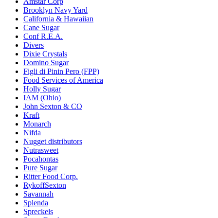
Amstar Corp
Brooklyn Navy Yard
California & Hawaiian
Cane Sugar
Conf R.E.A.
Divers
Dixie Crystals
Domino Sugar
Figli di Pinin Pero (FPP)
Food Services of America
Holly Sugar
IAM (Ohio)
John Sexton & CO
Kraft
Monarch
Nifda
Nugget distributors
Nutrasweet
Pocahontas
Pure Sugar
Ritter Food Corp.
RykoffSexton
Savannah
Splenda
Spreckels