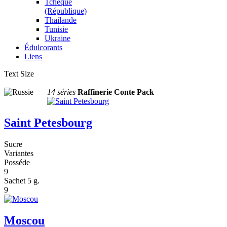
Tchèque
(République)
Thailande
Tunisie
Ukraine
Édulcorants
Liens
Text Size
14 séries
Raffinerie Conte Pack
Saint Petesbourg
Sucre
Variantes
Posséde
9
Sachet 5 g.
9
Moscou