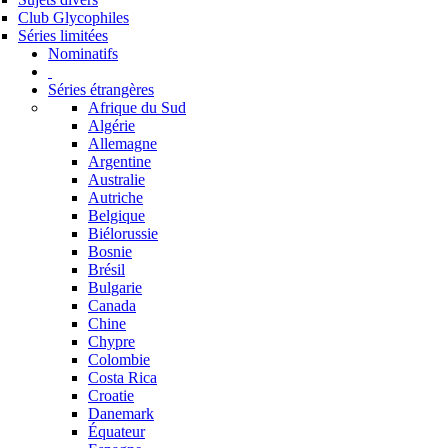
Club Glycophiles
Séries limitées
Nominatifs
Séries étrangères
Afrique du Sud
Algérie
Allemagne
Argentine
Australie
Autriche
Belgique
Biélorussie
Bosnie
Brésil
Bulgarie
Canada
Chine
Chypre
Colombie
Costa Rica
Croatie
Danemark
Équateur