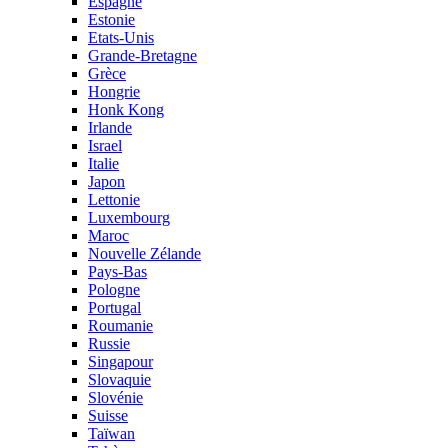
Espagne
Estonie
Etats-Unis
Grande-Bretagne
Grèce
Hongrie
Honk Kong
Irlande
Israel
Italie
Japon
Lettonie
Luxembourg
Maroc
Nouvelle Zélande
Pays-Bas
Pologne
Portugal
Roumanie
Russie
Singapour
Slovaquie
Slovénie
Suisse
Taïwan