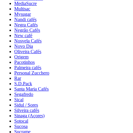
MediaSucre
Multisac
Mysugar
Nandi cafés
Negra Cafés
Negrão Cafés
New café
Nosvela Cafés
Novo Dia
Oliveira Cafés
Origem
Pacotinhos
Palmeira cafés
Personal Zucchero
Rar
S.D.Pack
Santa Maria Cafés
Segafredo
Sical
Sidul / Sores
Silveira cafés
Sinaga (Açores)
Sotocal
Sucosa
Sucrame