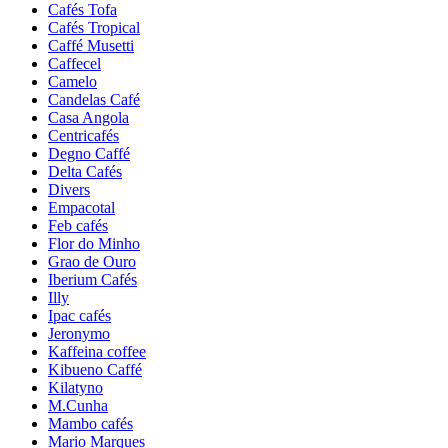
Cafés Tofa
Cafés Tropical
Caffé Musetti
Caffecel
Camelo
Candelas Café
Casa Angola
Centricafés
Degno Caffé
Delta Cafés
Divers
Empacotal
Feb cafés
Flor do Minho
Grao de Ouro
Iberium Cafés
Illy
Ipac cafés
Jeronymo
Kaffeina coffee
Kibueno Caffé
Kilatyno
M.Cunha
Mambo cafés
Mario Marques