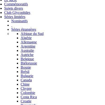
Commémoratifs
Sujets divers
Club Glycophiles
Séries limitées
Nominatifs
Séries étrangères
Afrique du Sud
Algérie
Allemagne
Argentine
Australie
Autriche
Belgique
Biélorussie
Bosnie
Brésil
Bulgarie
Canada
Chine
Chypre
Colombie
Costa Rica
Croatie