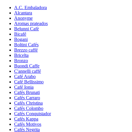
A.C. Embaladora
Alcantara
Anonyme
Aromas prateados
Belunni Cafè
Bicafé
Bogani
Boltini Cafés
Brezzo caffé
Bricelta
Bronzo
Buondi Caffe
C'annelli caffé
Café Arabo
Café Bellissimo
Café Ionia
Cafés Brunati
Cafés Carraro
Cafés Christina
Cafés Colombo
Cafés Conquistador
Cafés Kappa
Cafés Motivos
Cafés Negrita