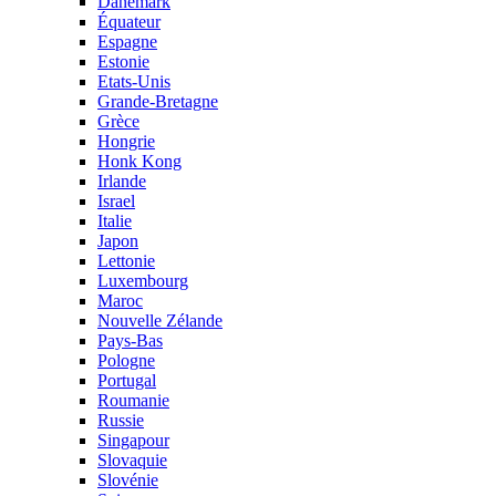
Danemark
Équateur
Espagne
Estonie
Etats-Unis
Grande-Bretagne
Grèce
Hongrie
Honk Kong
Irlande
Israel
Italie
Japon
Lettonie
Luxembourg
Maroc
Nouvelle Zélande
Pays-Bas
Pologne
Portugal
Roumanie
Russie
Singapour
Slovaquie
Slovénie