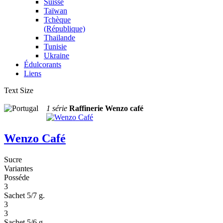
Suisse
Taïwan
Tchèque
(République)
Thailande
Tunisie
Ukraine
Édulcorants
Liens
Text Size
1 série
Raffinerie Wenzo café
Wenzo Café
Sucre
Variantes
Posséde
3
Sachet 5/7 g.
3
3
Sachet 5/6 g.