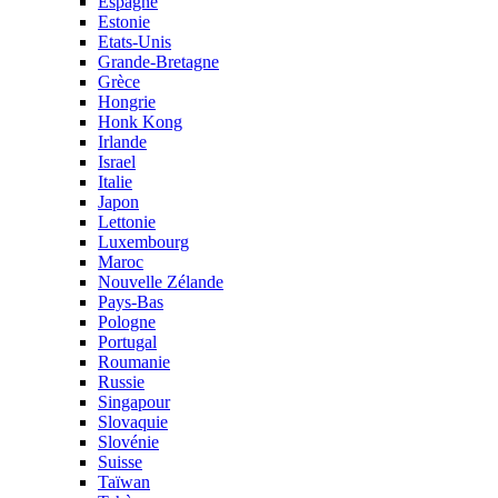
Espagne
Estonie
Etats-Unis
Grande-Bretagne
Grèce
Hongrie
Honk Kong
Irlande
Israel
Italie
Japon
Lettonie
Luxembourg
Maroc
Nouvelle Zélande
Pays-Bas
Pologne
Portugal
Roumanie
Russie
Singapour
Slovaquie
Slovénie
Suisse
Taïwan