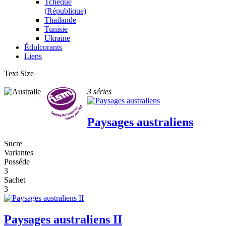
Tchèque
(République)
Thailande
Tunisie
Ukraine
Édulcorants
Liens
Text Size
3 séries
Paysages australiens
Sucre
Variantes
Posséde
3
Sachet
3
Paysages australiens II