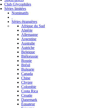
Club Glycophiles
Séries limitées
Nominatifs
Séries étrangères
Afrique du Sud
Algérie
Allemagne
Argentine
Australie
Autriche
Belgique
Biélorussie
Bosnie
Brésil
Bulgarie
Canada
Chine
Chypre
Colombie
Costa Rica
Croatie
Danemark
Équateur