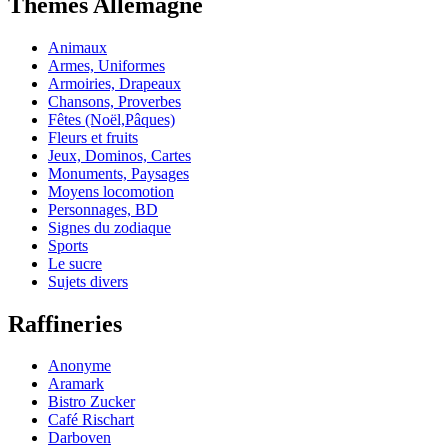
Thèmes Allemagne
Animaux
Armes, Uniformes
Armoiries, Drapeaux
Chansons, Proverbes
Fêtes (Noël,Pâques)
Fleurs et fruits
Jeux, Dominos, Cartes
Monuments, Paysages
Moyens locomotion
Personnages, BD
Signes du zodiaque
Sports
Le sucre
Sujets divers
Raffineries
Anonyme
Aramark
Bistro Zucker
Café Rischart
Darboven