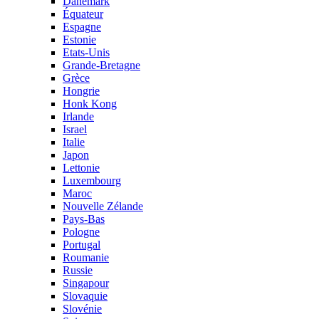
Danemark
Équateur
Espagne
Estonie
Etats-Unis
Grande-Bretagne
Grèce
Hongrie
Honk Kong
Irlande
Israel
Italie
Japon
Lettonie
Luxembourg
Maroc
Nouvelle Zélande
Pays-Bas
Pologne
Portugal
Roumanie
Russie
Singapour
Slovaquie
Slovénie