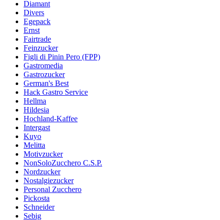
Diamant
Divers
Egepack
Ernst
Fairtrade
Feinzucker
Figli di Pinin Pero (FPP)
Gastromedia
Gastrozucker
German's Best
Hack Gastro Service
Hellma
Hildesia
Hochland-Kaffee
Intergast
Kuyo
Melitta
Motivzucker
NonSoloZucchero C.S.P.
Nordzucker
Nostalgiezucker
Personal Zucchero
Pickosta
Schneider
Sebig