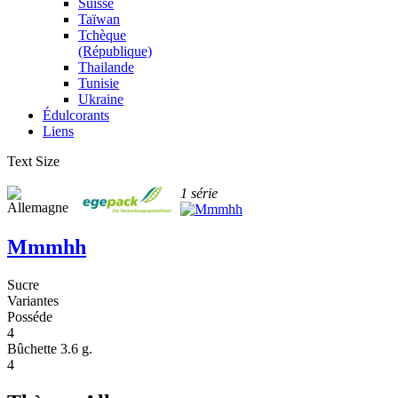
Suisse
Taïwan
Tchèque
(République)
Thailande
Tunisie
Ukraine
Édulcorants
Liens
Text Size
1 série
Mmmhh
Sucre
Variantes
Posséde
4
Bûchette 3.6 g.
4