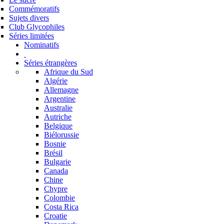
Commémoratifs
Sujets divers
Club Glycophiles
Séries limitées
Nominatifs
Séries étrangères
Afrique du Sud
Algérie
Allemagne
Argentine
Australie
Autriche
Belgique
Biélorussie
Bosnie
Brésil
Bulgarie
Canada
Chine
Chypre
Colombie
Costa Rica
Croatie