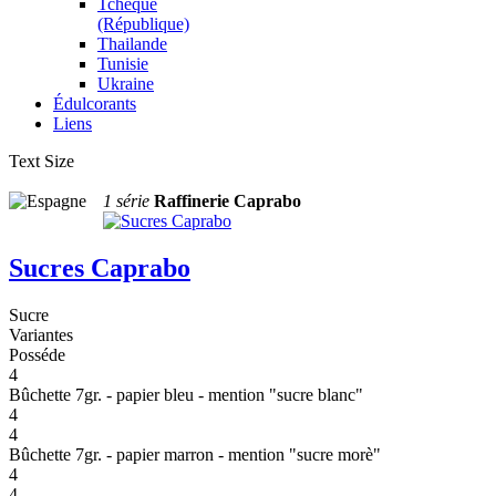
Tchèque
(République)
Thailande
Tunisie
Ukraine
Édulcorants
Liens
Text Size
1 série
Raffinerie Caprabo
Sucres Caprabo
Sucre
Variantes
Posséde
4
Bûchette 7gr. - papier bleu - mention "sucre blanc"
4
4
Bûchette 7gr. - papier marron - mention "sucre morè"
4
4