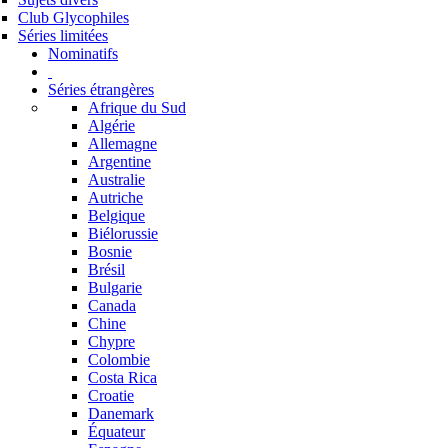
Club Glycophiles
Séries limitées
Nominatifs
Séries étrangères
Afrique du Sud
Algérie
Allemagne
Argentine
Australie
Autriche
Belgique
Biélorussie
Bosnie
Brésil
Bulgarie
Canada
Chine
Chypre
Colombie
Costa Rica
Croatie
Danemark
Équateur