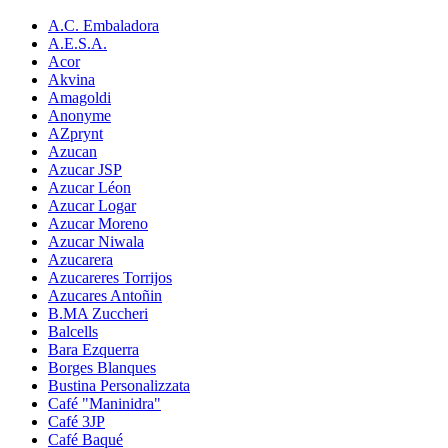
A.C. Embaladora
A.E.S.A.
Acor
Akvina
Amagoldi
Anonyme
AZprynt
Azucan
Azucar JSP
Azucar Léon
Azucar Logar
Azucar Moreno
Azucar Niwala
Azucarera
Azucareres Torrijos
Azucares Antoñin
B.MA Zuccheri
Balcells
Bara Ezquerra
Borges Blanques
Bustina Personalizzata
Café "Maninidra"
Café 3JP
Café Baqué