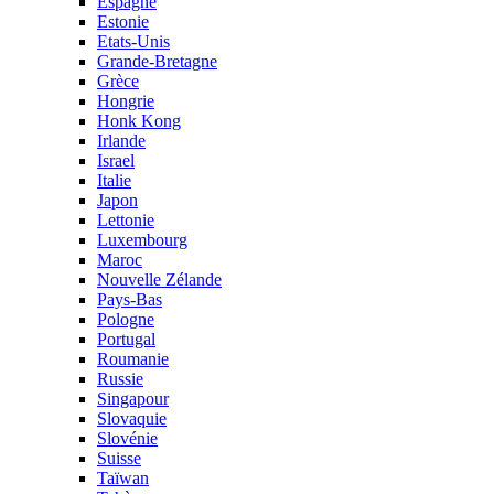
Espagne
Estonie
Etats-Unis
Grande-Bretagne
Grèce
Hongrie
Honk Kong
Irlande
Israel
Italie
Japon
Lettonie
Luxembourg
Maroc
Nouvelle Zélande
Pays-Bas
Pologne
Portugal
Roumanie
Russie
Singapour
Slovaquie
Slovénie
Suisse
Taïwan