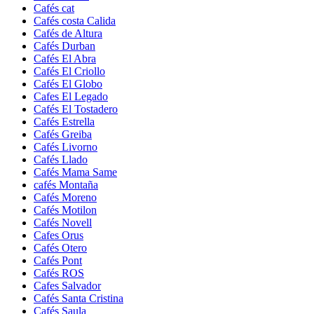
Cafés cat
Cafés costa Calida
Cafés de Altura
Cafés Durban
Cafés El Abra
Cafés El Criollo
Cafés El Globo
Cafes El Legado
Cafés El Tostadero
Cafés Estrella
Cafés Greiba
Cafés Livorno
Cafés Llado
Cafés Mama Same
cafés Montaña
Cafés Moreno
Cafés Motilon
Cafés Novell
Cafes Orus
Cafés Otero
Cafés Pont
Cafés ROS
Cafes Salvador
Cafés Santa Cristina
Cafés Saula