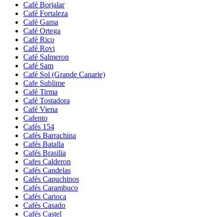
Café Borjalar
Café Fortaleza
Café Gama
Café Ortega
Café Rico
Café Rovi
Café Salmeron
Café Sam
Café Sol (Grande Canarie)
Cafe Sublime
Café Tirma
Café Tostadora
Café Viena
Cafento
Cafés 154
Cafés Barrachina
Cafés Batalla
Cafés Brasilia
Cafes Calderon
Cafés Candelas
Cafés Capuchinos
Cafés Carambuco
Cafés Carioca
Cafés Casado
Cafés Castel