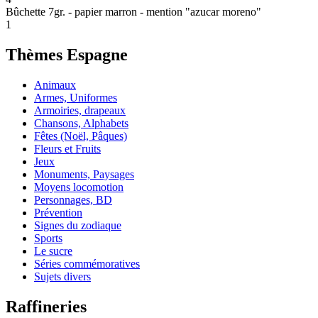
Bûchette 7gr. - papier marron - mention "azucar moreno"
1
Thèmes Espagne
Animaux
Armes, Uniformes
Armoiries, drapeaux
Chansons, Alphabets
Fêtes (Noël, Pâques)
Fleurs et Fruits
Jeux
Monuments, Paysages
Moyens locomotion
Personnages, BD
Prévention
Signes du zodiaque
Sports
Le sucre
Séries commémoratives
Sujets divers
Raffineries