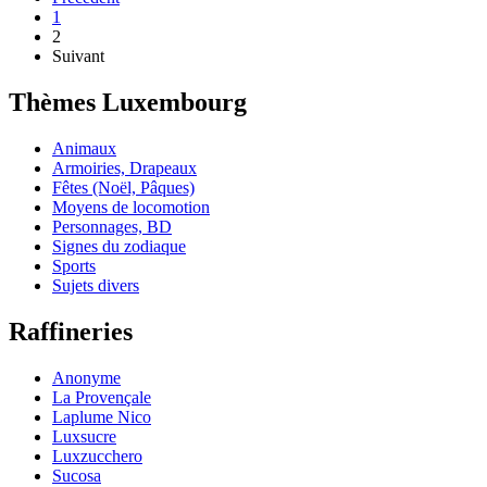
1
2
Suivant
Thèmes Luxembourg
Animaux
Armoiries, Drapeaux
Fêtes (Noël, Pâques)
Moyens de locomotion
Personnages, BD
Signes du zodiaque
Sports
Sujets divers
Raffineries
Anonyme
La Provençale
Laplume Nico
Luxsucre
Luxzucchero
Sucosa