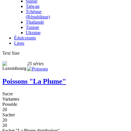
Suisse
Taïwan
Tchèque
(République)
Thailande
Tunisie
Ukraine
Édulcorants
Liens
Text Size
25 séries
Poissons "La Plume"
Sucre
Variantes
Posséde
20
Sachet
20
20
Sachet "La Plume distribution"