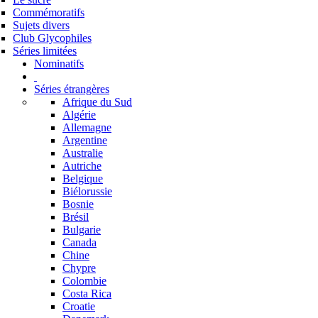
Commémoratifs
Sujets divers
Club Glycophiles
Séries limitées
Nominatifs
Séries étrangères
Afrique du Sud
Algérie
Allemagne
Argentine
Australie
Autriche
Belgique
Biélorussie
Bosnie
Brésil
Bulgarie
Canada
Chine
Chypre
Colombie
Costa Rica
Croatie