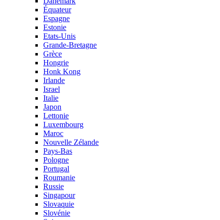
Danemark
Équateur
Espagne
Estonie
Etats-Unis
Grande-Bretagne
Grèce
Hongrie
Honk Kong
Irlande
Israel
Italie
Japon
Lettonie
Luxembourg
Maroc
Nouvelle Zélande
Pays-Bas
Pologne
Portugal
Roumanie
Russie
Singapour
Slovaquie
Slovénie