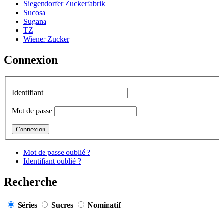
Siegendorfer Zuckerfabrik
Sucosa
Sugana
TZ
Wiener Zucker
Connexion
Identifiant
Mot de passe
Mot de passe oublié ?
Identifiant oublié ?
Recherche
Séries
Sucres
Nominatif