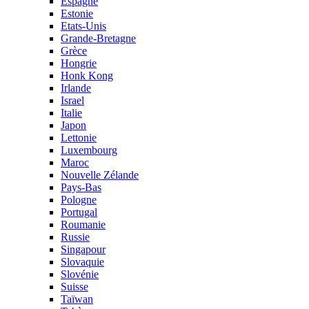
Espagne
Estonie
Etats-Unis
Grande-Bretagne
Grèce
Hongrie
Honk Kong
Irlande
Israel
Italie
Japon
Lettonie
Luxembourg
Maroc
Nouvelle Zélande
Pays-Bas
Pologne
Portugal
Roumanie
Russie
Singapour
Slovaquie
Slovénie
Suisse
Taïwan