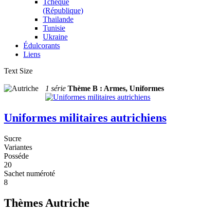
Tchèque
(République)
Thailande
Tunisie
Ukraine
Édulcorants
Liens
Text Size
1 série
Thème B : Armes, Uniformes
Uniformes militaires autrichiens
Sucre
Variantes
Posséde
20
Sachet numéroté
8
Thèmes Autriche