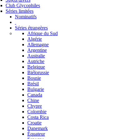
Club Glycophiles
Séries limitées
Nominatifs
Séries étrangères
Afrique du Sud
Algérie
Allemagne
Argentine
Australie
Autriche
Belgique
Biélorussie
Bosnie
Brésil
Bulgarie
Canada
Chine
Chypre
Colombie
Costa Rica
Croatie
Danemark
Équateur