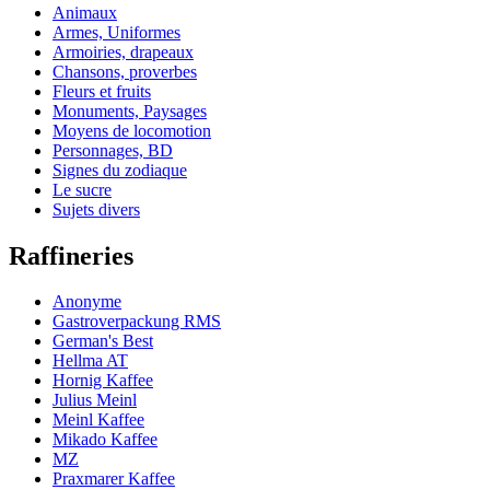
Animaux
Armes, Uniformes
Armoiries, drapeaux
Chansons, proverbes
Fleurs et fruits
Monuments, Paysages
Moyens de locomotion
Personnages, BD
Signes du zodiaque
Le sucre
Sujets divers
Raffineries
Anonyme
Gastroverpackung RMS
German's Best
Hellma AT
Hornig Kaffee
Julius Meinl
Meinl Kaffee
Mikado Kaffee
MZ
Praxmarer Kaffee