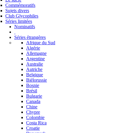
Commémoratifs
Sujets divers
Club Glycophiles
Séries limitées
Nominatifs
Séries étrangères
Afrique du Sud
Algérie
Allemagne
Argentine
Australie
Autriche
Belgique
Biélorussie
Bosnie
Brésil
Bulgarie
Canada
Chine
Chypre
Colombie
Costa Rica
Croatie