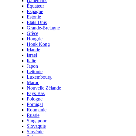
Danemark
Équateur
Espagne
Estonie
Etats-Unis
Grande-Bretagne
Grèce
Hongrie
Honk Kong
Irlande
Israel
Italie
Japon
Lettonie
Luxembourg
Maroc
Nouvelle Zélande
Pays-Bas
Pologne
Portugal
Roumanie
Russie
Singapour
Slovaquie
Slovénie