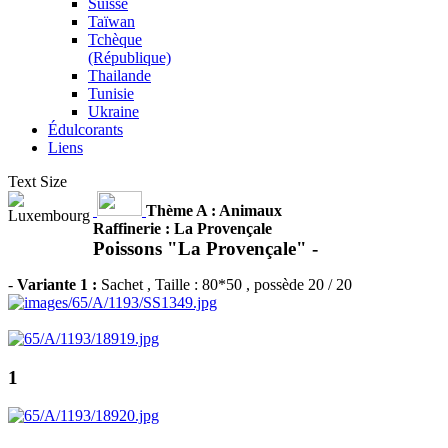
Suisse
Taïwan
Tchèque
(République)
Thailande
Tunisie
Ukraine
Édulcorants
Liens
Text Size
Thème A : Animaux
Raffinerie : La Provençale
Poissons "La Provençale" -
-
Variante 1 :
Sachet
, Taille : 80*50 , possède 20 / 20
1