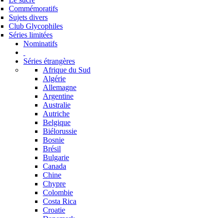
Commémoratifs
Sujets divers
Club Glycophiles
Séries limitées
Nominatifs
Séries étrangères
Afrique du Sud
Algérie
Allemagne
Argentine
Australie
Autriche
Belgique
Biélorussie
Bosnie
Brésil
Bulgarie
Canada
Chine
Chypre
Colombie
Costa Rica
Croatie