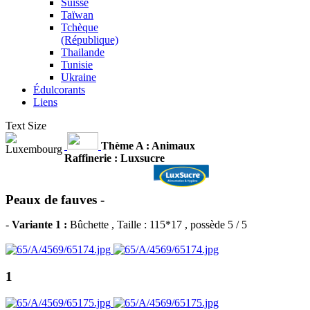
Suisse
Taïwan
Tchèque
(République)
Thailande
Tunisie
Ukraine
Édulcorants
Liens
Text Size
Thème A : Animaux
Raffinerie : Luxsucre
Peaux de fauves -
-
Variante 1 :
Bûchette
, Taille : 115*17 , possède 5 / 5
1