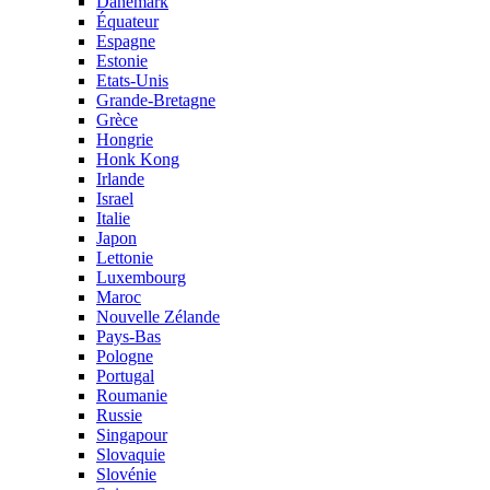
Danemark
Équateur
Espagne
Estonie
Etats-Unis
Grande-Bretagne
Grèce
Hongrie
Honk Kong
Irlande
Israel
Italie
Japon
Lettonie
Luxembourg
Maroc
Nouvelle Zélande
Pays-Bas
Pologne
Portugal
Roumanie
Russie
Singapour
Slovaquie
Slovénie