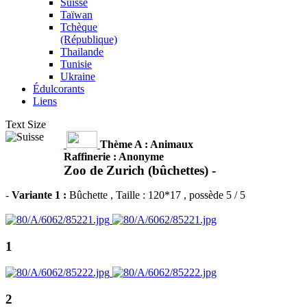
Suisse
Taïwan
Tchèque
(République)
Thailande
Tunisie
Ukraine
Édulcorants
Liens
Text Size
Thème A : Animaux
Raffinerie : Anonyme
Zoo de Zurich (bûchettes) -
-
Variante 1 :
Bûchette
, Taille : 120*17 , possède 5 / 5
1
2