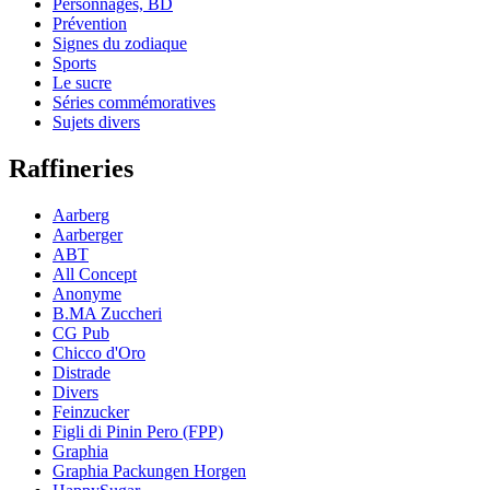
Personnages, BD
Prévention
Signes du zodiaque
Sports
Le sucre
Séries commémoratives
Sujets divers
Raffineries
Aarberg
Aarberger
ABT
All Concept
Anonyme
B.MA Zuccheri
CG Pub
Chicco d'Oro
Distrade
Divers
Feinzucker
Figli di Pinin Pero (FPP)
Graphia
Graphia Packungen Horgen