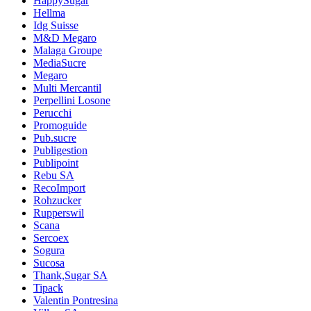
HappySugar
Hellma
Idg Suisse
M&D Megaro
Malaga Groupe
MediaSucre
Megaro
Multi Mercantil
Perpellini Losone
Perucchi
Promoguide
Pub.sucre
Publigestion
Publipoint
Rebu SA
RecoImport
Rohzucker
Rupperswil
Scana
Sercoex
Sogura
Sucosa
Thank,Sugar SA
Tipack
Valentin Pontresina