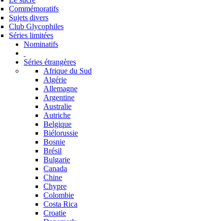
Commémoratifs
Sujets divers
Club Glycophiles
Séries limitées
Nominatifs
Séries étrangères
Afrique du Sud
Algérie
Allemagne
Argentine
Australie
Autriche
Belgique
Biélorussie
Bosnie
Brésil
Bulgarie
Canada
Chine
Chypre
Colombie
Costa Rica
Croatie