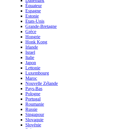
Danemark
Équateur
Espagne
Estonie
Etats-Unis
Grande-Bretagne
Grèce
Hongrie
Honk Kong
Irlande
Israel
Italie
Japon
Lettonie
Luxembourg
Maroc
Nouvelle Zélande
Pays-Bas
Pologne
Portugal
Roumanie
Russie
Singapour
Slovaquie
Slovénie