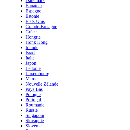
Danemark
Équateur
Espagne
Estonie
Etats-Unis
Grande-Bretagne
Grèce
Hongrie
Honk Kong
Irlande
Israel
Italie
Japon
Lettonie
Luxembourg
Maroc
Nouvelle Zélande
Pays-Bas
Pologne
Portugal
Roumanie
Russie
Singapour
Slovaquie
Slovénie