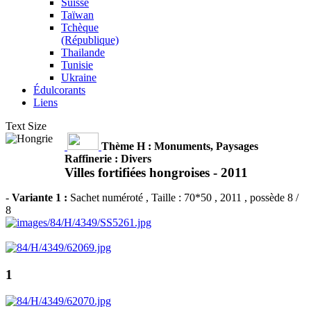
Suisse
Taïwan
Tchèque
(République)
Thailande
Tunisie
Ukraine
Édulcorants
Liens
Text Size
Thème H : Monuments, Paysages
Raffinerie : Divers
Villes fortifiées hongroises -
2011
-
Variante 1 :
Sachet numéroté
, Taille : 70*50 , 2011 , possède 8 /
8
1