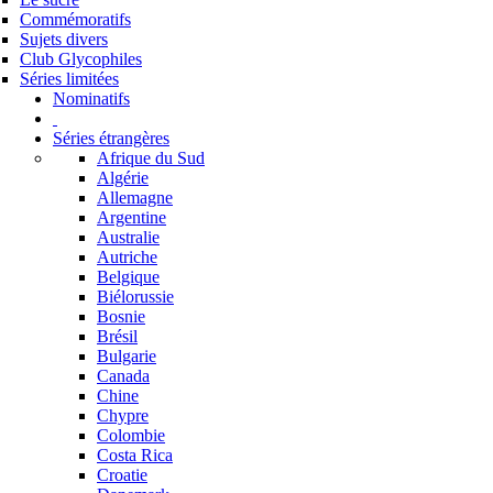
Commémoratifs
Sujets divers
Club Glycophiles
Séries limitées
Nominatifs
Séries étrangères
Afrique du Sud
Algérie
Allemagne
Argentine
Australie
Autriche
Belgique
Biélorussie
Bosnie
Brésil
Bulgarie
Canada
Chine
Chypre
Colombie
Costa Rica
Croatie