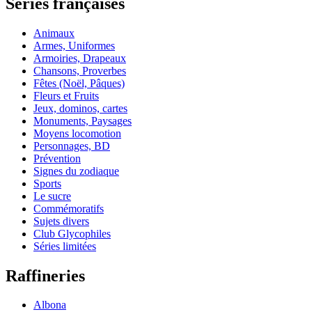
Séries françaises
Animaux
Armes, Uniformes
Armoiries, Drapeaux
Chansons, Proverbes
Fêtes (Noël, Pâques)
Fleurs et Fruits
Jeux, dominos, cartes
Monuments, Paysages
Moyens locomotion
Personnages, BD
Prévention
Signes du zodiaque
Sports
Le sucre
Commémoratifs
Sujets divers
Club Glycophiles
Séries limitées
Raffineries
Albona