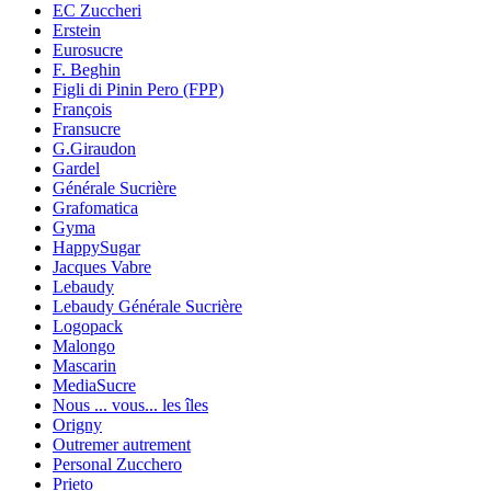
EC Zuccheri
Erstein
Eurosucre
F. Beghin
Figli di Pinin Pero (FPP)
François
Fransucre
G.Giraudon
Gardel
Générale Sucrière
Grafomatica
Gyma
HappySugar
Jacques Vabre
Lebaudy
Lebaudy Générale Sucrière
Logopack
Malongo
Mascarin
MediaSucre
Nous ... vous... les îles
Origny
Outremer autrement
Personal Zucchero
Prieto