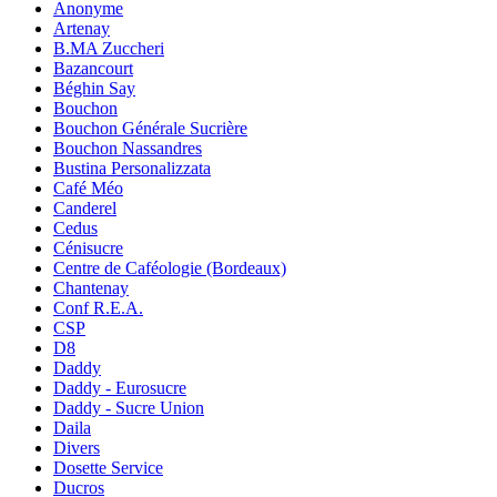
Anonyme
Artenay
B.MA Zuccheri
Bazancourt
Béghin Say
Bouchon
Bouchon Générale Sucrière
Bouchon Nassandres
Bustina Personalizzata
Café Méo
Canderel
Cedus
Cénisucre
Centre de Caféologie (Bordeaux)
Chantenay
Conf R.E.A.
CSP
D8
Daddy
Daddy - Eurosucre
Daddy - Sucre Union
Daila
Divers
Dosette Service
Ducros