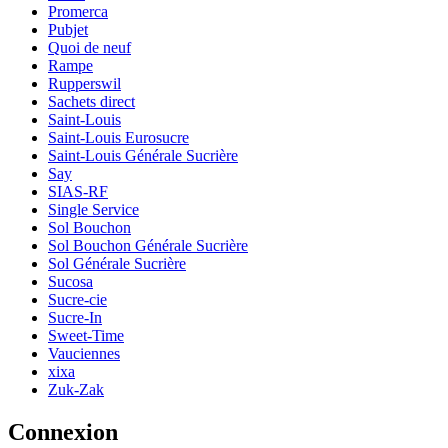
Promerca
Pubjet
Quoi de neuf
Rampe
Rupperswil
Sachets direct
Saint-Louis
Saint-Louis Eurosucre
Saint-Louis Générale Sucrière
Say
SIAS-RF
Single Service
Sol Bouchon
Sol Bouchon Générale Sucrière
Sol Générale Sucrière
Sucosa
Sucre-cie
Sucre-In
Sweet-Time
Vauciennes
xixa
Zuk-Zak
Connexion