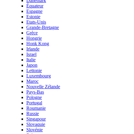
Danemark
Équateur
Espagne
Estonie
Etats-Unis
Grande-Bretagne
Grèce
Hongrie
Honk Kong
Irlande
Israel
Italie
Japon
Lettonie
Luxembourg
Maroc
Nouvelle Zélande
Pays-Bas
Pologne
Portugal
Roumanie
Russie
Singapour
Slovaquie
Slovénie