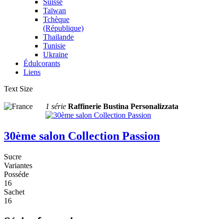
Suisse
Taïwan
Tchèque
(République)
Thailande
Tunisie
Ukraine
Édulcorants
Liens
Text Size
1 série
Raffinerie Bustina Personalizzata
30ème salon Collection Passion
Sucre
Variantes
Posséde
16
Sachet
16