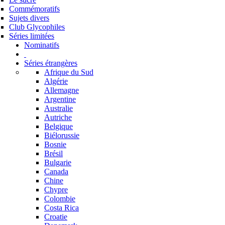
Commémoratifs
Sujets divers
Club Glycophiles
Séries limitées
Nominatifs
Séries étrangères
Afrique du Sud
Algérie
Allemagne
Argentine
Australie
Autriche
Belgique
Biélorussie
Bosnie
Brésil
Bulgarie
Canada
Chine
Chypre
Colombie
Costa Rica
Croatie