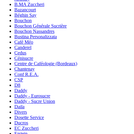
B.MA Zuccheri
Bazancourt
Béghin Say
Bouchon
Bouchon Générale Sucrière
Bouchon Nassandres
Bustina Personalizzata
Café Méo
Canderel
Cedus
Cénisucre
Centre de Caféologie (Bordeaux)
Chantenay
Conf R.E.A.
CSP
D8
Daddy
Daddy - Eurosucre
Daddy - Sucre Union
Daila
Divers
Dosette Service
Ducros
EC Zuccheri
Erstein