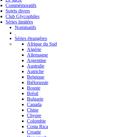
Commémoratifs
Sujets divers
Club Glycophiles
Séries limitées
Nominatifs
Séries étrangères
Afrique du Sud
Algérie
Allemagne
Argentine
Australie
Autriche
Belgique
Biélorussie
Bosnie
Brésil
Bulgarie
Canada
Chine
Chypre
Colombie
Costa Rica
Croatie