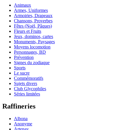
Animaux
Armes, Uniformes
Armoiries, Drapeaux
Chansons, Proverbes
Fêtes (Noël, Pâques)
Fleurs et Fruits
Jeux, dominos, cartes
Monuments, Paysages
Moyens locomotion
Personnages, BD
Prévention
Signes du zodiaque
Sports
Le sucre
Commémoratifs
Sujets divers
Club Glycophiles
Séries limitées
Raffineries
Albona
Anonyme
Artenay