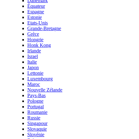
Danemark
Équateur
Espagne
Estonie
Etats-Unis
Grande-Bretagne
Grèce
Hongrie
Honk Kong
Irlande
Israel
Italie
Japon
Lettonie
Luxembourg
Maroc
Nouvelle Zélande
Pays-Bas
Pologne
Portugal
Roumanie
Russie
Singapour
Slovaquie
Slovénie