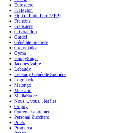
Eurosucre
F. Beghin
Figli di Pinin Pero (FPP)
François
Fransucre
G.Giraudon
Gardel
Générale Sucrière
Grafomatica
Gyma
HappySugar
Jacques Vabre
Lebaudy
Lebaudy Générale Sucrière
Logopack
Malongo
Mascarin
MediaSucre
Nous ... vous... les îles
Origny
Outremer autrement
Personal Zucchero
Prieto
Promerca