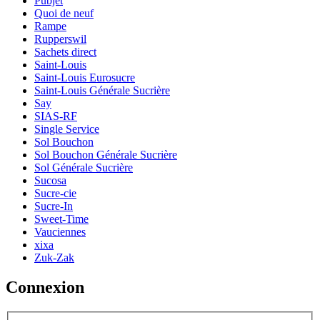
Pubjet
Quoi de neuf
Rampe
Rupperswil
Sachets direct
Saint-Louis
Saint-Louis Eurosucre
Saint-Louis Générale Sucrière
Say
SIAS-RF
Single Service
Sol Bouchon
Sol Bouchon Générale Sucrière
Sol Générale Sucrière
Sucosa
Sucre-cie
Sucre-In
Sweet-Time
Vauciennes
xixa
Zuk-Zak
Connexion