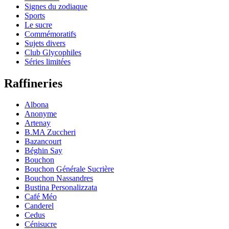
Signes du zodiaque
Sports
Le sucre
Commémoratifs
Sujets divers
Club Glycophiles
Séries limitées
Raffineries
Albona
Anonyme
Artenay
B.MA Zuccheri
Bazancourt
Béghin Say
Bouchon
Bouchon Générale Sucrière
Bouchon Nassandres
Bustina Personalizzata
Café Méo
Canderel
Cedus
Cénisucre