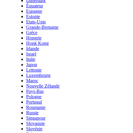
Danemark
Équateur
Espagne
Estonie
Etats-Unis
Grande-Bretagne
Grèce
Hongrie
Honk Kong
Irlande
Israel
Italie
Japon
Lettonie
Luxembourg
Maroc
Nouvelle Zélande
Pays-Bas
Pologne
Portugal
Roumanie
Russie
Singapour
Slovaquie
Slovénie