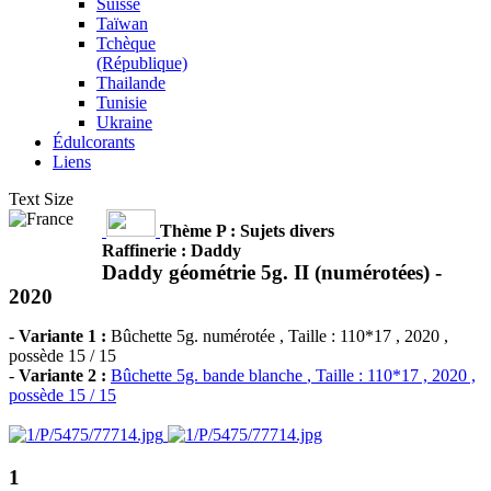
Suisse
Taïwan
Tchèque
(République)
Thailande
Tunisie
Ukraine
Édulcorants
Liens
Text Size
Thème P : Sujets divers
Raffinerie : Daddy
Daddy géométrie 5g. II (numérotées) -
2020
-
Variante 1 :
Bûchette 5g. numérotée
, Taille : 110*17 , 2020 ,
possède 15 / 15
-
Variante 2 :
Bûchette 5g. bande blanche
, Taille : 110*17 , 2020 ,
possède 15 / 15
1