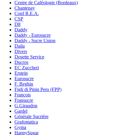
Centre de Caféologie (Bordeaux)
Chantenay
Conf R.E.A.
CSP
D8
Daddy
Daddy - Eurosucre
Daddy - Sucre Union
Daila
Divers
Dosette Service
Ducros
EC Zuccheri
Erstein
Eurosucre
F. Beghin
Figli di Pinin Pero (FPP)
François
Fransucre
G.Giraudon
Gardel
Générale Sucrière
Grafomatica
Gyma
HappySugar