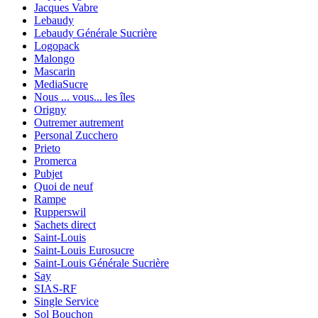
Jacques Vabre
Lebaudy
Lebaudy Générale Sucrière
Logopack
Malongo
Mascarin
MediaSucre
Nous ... vous... les îles
Origny
Outremer autrement
Personal Zucchero
Prieto
Promerca
Pubjet
Quoi de neuf
Rampe
Rupperswil
Sachets direct
Saint-Louis
Saint-Louis Eurosucre
Saint-Louis Générale Sucrière
Say
SIAS-RF
Single Service
Sol Bouchon