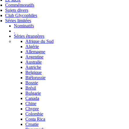
Commémoratifs
Sujets divers
Club Glycophiles
Séries limitées
Nominatifs
Séries étrangères
Afrique du Sud
Algérie
Allemagne
Argentine
Australie
Autriche
Belgique
Biélorussie
Bosnie
Brésil
Bulgarie
Canada
Chine
Chypre
Colombie
Costa Rica
Croatie