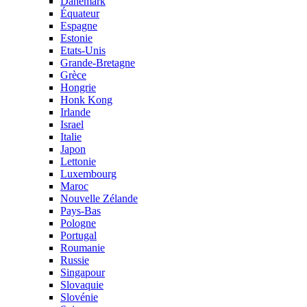
Danemark
Équateur
Espagne
Estonie
Etats-Unis
Grande-Bretagne
Grèce
Hongrie
Honk Kong
Irlande
Israel
Italie
Japon
Lettonie
Luxembourg
Maroc
Nouvelle Zélande
Pays-Bas
Pologne
Portugal
Roumanie
Russie
Singapour
Slovaquie
Slovénie