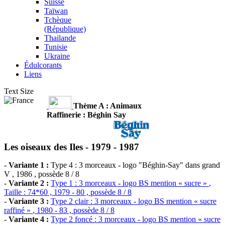
Suisse
Taïwan
Tchèque
(République)
Thailande
Tunisie
Ukraine
Édulcorants
Liens
Text Size
Thème A : Animaux
Raffinerie : Béghin Say
Les oiseaux des Iles -
1979 - 1987
-
Variante 1 :
Type 4 : 3 morceaux - logo "Béghin-Say" dans grand
V
, 1986 , possède 8 / 8
-
Variante 2 :
Type 1 : 3 morceaux - logo BS mention « sucre »
,
Taille : 74*60 , 1979 - 80 , possède 8 / 8
-
Variante 3 :
Type 2 clair : 3 morceaux - logo BS mention « sucre
raffiné »
, 1980 - 83 , possède 8 / 8
-
Variante 4 :
Type 2 foncé : 3 morceaux - logo BS mention « sucre