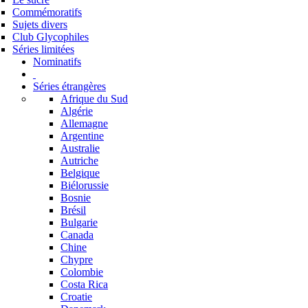
Commémoratifs
Sujets divers
Club Glycophiles
Séries limitées
Nominatifs
Séries étrangères
Afrique du Sud
Algérie
Allemagne
Argentine
Australie
Autriche
Belgique
Biélorussie
Bosnie
Brésil
Bulgarie
Canada
Chine
Chypre
Colombie
Costa Rica
Croatie