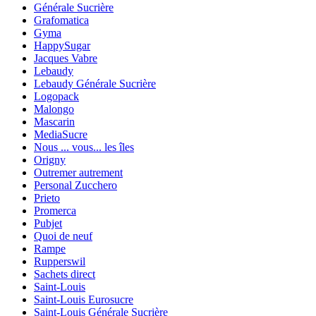
Générale Sucrière
Grafomatica
Gyma
HappySugar
Jacques Vabre
Lebaudy
Lebaudy Générale Sucrière
Logopack
Malongo
Mascarin
MediaSucre
Nous ... vous... les îles
Origny
Outremer autrement
Personal Zucchero
Prieto
Promerca
Pubjet
Quoi de neuf
Rampe
Rupperswil
Sachets direct
Saint-Louis
Saint-Louis Eurosucre
Saint-Louis Générale Sucrière