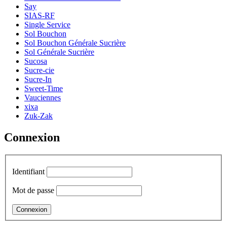
Say
SIAS-RF
Single Service
Sol Bouchon
Sol Bouchon Générale Sucrière
Sol Générale Sucrière
Sucosa
Sucre-cie
Sucre-In
Sweet-Time
Vauciennes
xixa
Zuk-Zak
Connexion
Identifiant
Mot de passe