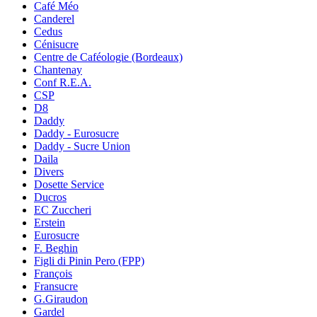
Café Méo
Canderel
Cedus
Cénisucre
Centre de Caféologie (Bordeaux)
Chantenay
Conf R.E.A.
CSP
D8
Daddy
Daddy - Eurosucre
Daddy - Sucre Union
Daila
Divers
Dosette Service
Ducros
EC Zuccheri
Erstein
Eurosucre
F. Beghin
Figli di Pinin Pero (FPP)
François
Fransucre
G.Giraudon
Gardel