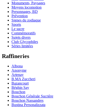
Monuments, Paysages
Moyens locomotion
Personnages, BD
Prévention
Signes du zodiaque
Sports
Le sucre
Commémoratifs
Sujets divers
Club Glycophiles
Séries limitées
Raffineries
Albona
Anonyme
Artenay
B.MA Zuccheri
Bazancourt
Béghin Say
Bouchon
Bouchon Générale Sucrière
Bouchon Nassandres
Bustina Personalizzata