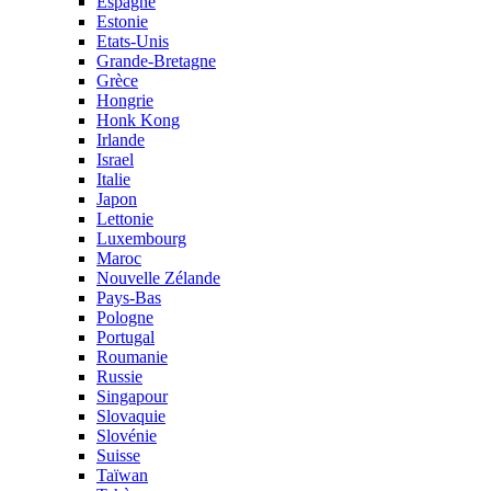
Espagne
Estonie
Etats-Unis
Grande-Bretagne
Grèce
Hongrie
Honk Kong
Irlande
Israel
Italie
Japon
Lettonie
Luxembourg
Maroc
Nouvelle Zélande
Pays-Bas
Pologne
Portugal
Roumanie
Russie
Singapour
Slovaquie
Slovénie
Suisse
Taïwan