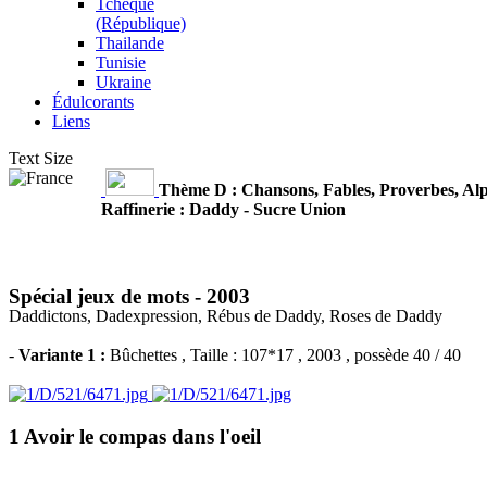
Tchèque
(République)
Thailande
Tunisie
Ukraine
Édulcorants
Liens
Text Size
Thème D : Chansons, Fables, Proverbes, Al
Raffinerie : Daddy - Sucre Union
Spécial jeux de mots -
2003
Daddictons, Dadexpression, Rébus de Daddy, Roses de Daddy
-
Variante 1 :
Bûchettes
, Taille : 107*17 , 2003 , possède 40 / 40
1 Avoir le compas dans l'oeil