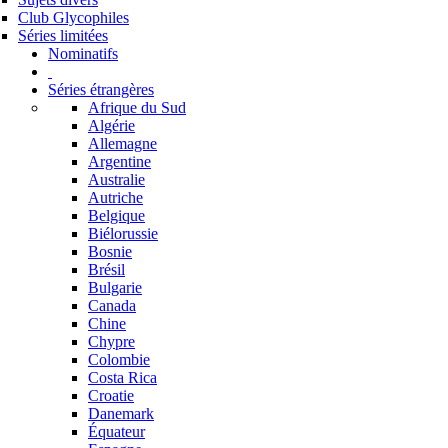
Club Glycophiles
Séries limitées
Nominatifs
Séries étrangères
Afrique du Sud
Algérie
Allemagne
Argentine
Australie
Autriche
Belgique
Biélorussie
Bosnie
Brésil
Bulgarie
Canada
Chine
Chypre
Colombie
Costa Rica
Croatie
Danemark
Équateur