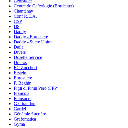
Cénisucre
Centre de Caféologie (Bordeaux)
Chantenay
Conf R.E.A.
CSP
D8
Daddy
Daddy - Eurosucre
Daddy - Sucre Union
Daila
Divers
Dosette Service
Ducros
EC Zuccheri
Erstein
Eurosucre
F. Beghin
Figli di Pinin Pero (FPP)
François
Fransucre
G.Giraudon
Gardel
Générale Sucrière
Grafomatica
Gyma