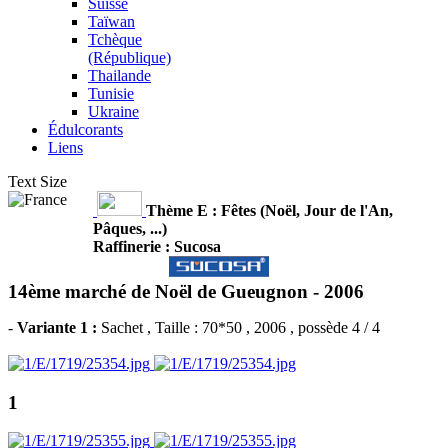
Suisse
Taïwan
Tchèque
(République)
Thailande
Tunisie
Ukraine
Édulcorants
Liens
Text Size
Thème E : Fêtes (Noël, Jour de l'An,
Pâques, ...)
Raffinerie : Sucosa
14ème marché de Noël de Gueugnon -
2006
-
Variante 1 :
Sachet
, Taille : 70*50 , 2006 , possède 4 / 4
1