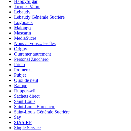
HappySugar
Jacques Vabre
Lebaudy
Lebaudy Générale Sucrière
Logopack
Malongo
Mascarin
MediaSucre
Nous ... vous... les îles
Origny
Outremer autrement
Personal Zucchero
Prieto
Promerca
Pubjet
Quoi de neuf
Rampe
Rupperswil
Sachets direct
Saint-Louis
Saint-Louis Eurosucre
Saint-Louis Générale Sucrière
Say
SIAS-RF
Single Service