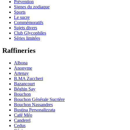
Prévention
Signes du zodiaque
Sports
Le sucre
Commémoratifs
Sujets divers
Club Glycophiles
Séries limitées
Raffineries
Albona
Anonyme
Artenay
B.MA Zuccheri
Bazancourt
Béghin Say
Bouchon
Bouchon Générale Sucrière
Bouchon Nassandres
Bustina Personalizzata
Café Méo
Canderel
Cedus