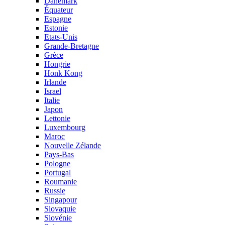
Danemark
Équateur
Espagne
Estonie
Etats-Unis
Grande-Bretagne
Grèce
Hongrie
Honk Kong
Irlande
Israel
Italie
Japon
Lettonie
Luxembourg
Maroc
Nouvelle Zélande
Pays-Bas
Pologne
Portugal
Roumanie
Russie
Singapour
Slovaquie
Slovénie