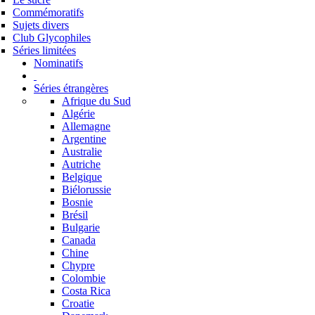
Commémoratifs
Sujets divers
Club Glycophiles
Séries limitées
Nominatifs
Séries étrangères
Afrique du Sud
Algérie
Allemagne
Argentine
Australie
Autriche
Belgique
Biélorussie
Bosnie
Brésil
Bulgarie
Canada
Chine
Chypre
Colombie
Costa Rica
Croatie