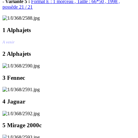
-
Variante 5 :
Format E : 1 morceau
, Taille : 66*50 , 1998 ,
possède 21 / 21
1 Alphajets
A venir
2 Alphajets
3 Fennec
4 Jaguar
5 Mirage 2000c