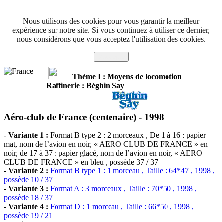
Nous utilisons des cookies pour vous garantir la meilleur
expérience sur notre site. Si vous continuez à utiliser ce dernier,
nous considérons que vous acceptez l'utilisation des cookies.
J'accepte
Thème I : Moyens de locomotion
Raffinerie : Béghin Say
Aéro-club de France (centenaire) -
1998
-
Variante 1 :
Format B type 2 : 2 morceaux
, De 1 à 16 : papier
mat, nom de l’avion en noir, « AERO CLUB DE FRANCE » en
noir, de 17 à 37 : papier glacé, nom de l’avion en noir, « AERO
CLUB DE FRANCE » en bleu , possède 37 / 37
-
Variante 2 :
Format B type 1 : 1 morceau
, Taille : 64*47 , 1998 ,
possède 10 / 37
-
Variante 3 :
Format A : 3 morceaux
, Taille : 70*50 , 1998 ,
possède 18 / 37
-
Variante 4 :
Format D : 1 morceau
, Taille : 66*50 , 1998 ,
possède 19 / 21