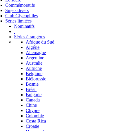
Commémoratifs
Sujets divers
Club Glycophiles
Séries limitées
Nominatifs
Séries étrangères
Afrique du Sud
Algérie
Allemagne
Argentine
Australie
Autriche
Belgique
Biélorussie
Bosnie
Brésil
Bulgarie
Canada
Chine
Chypre
Colombie
Costa Rica
Croatie