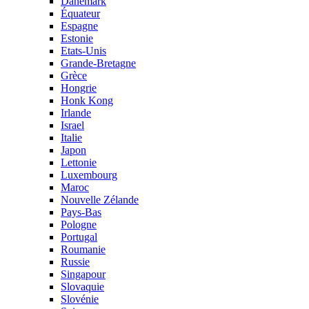
Danemark
Équateur
Espagne
Estonie
Etats-Unis
Grande-Bretagne
Grèce
Hongrie
Honk Kong
Irlande
Israel
Italie
Japon
Lettonie
Luxembourg
Maroc
Nouvelle Zélande
Pays-Bas
Pologne
Portugal
Roumanie
Russie
Singapour
Slovaquie
Slovénie