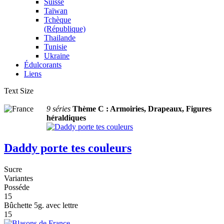
Suisse
Taïwan
Tchèque
(République)
Thailande
Tunisie
Ukraine
Édulcorants
Liens
Text Size
9 séries
Thème C : Armoiries, Drapeaux, Figures
héraldiques
Daddy porte tes couleurs
Sucre
Variantes
Posséde
15
Bûchette 5g. avec lettre
15