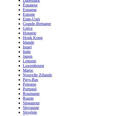
Danemark
Équateur
Espagne
Estonie
Etats-Unis
Grande-Bretagne
Grèce
Hongrie
Honk Kong
Irlande
Israel
Italie
Japon
Lettonie
Luxembourg
Maroc
Nouvelle Zélande
Pays-Bas
Pologne
Portugal
Roumanie
Russie
Singapour
Slovaquie
Slovénie