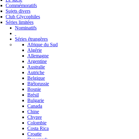
Commémoratifs
Sujets divers
Club Glycophiles
Séries limitées
Nominatifs
Séries étrangères
Afrique du Sud
Algérie
Allemagne
Argentine
Australie
Autriche
Belgique
Biélorussie
Bosnie
Brésil
Bulgarie
Canada
Chine
Chypre
Colombie
Costa Rica
Croatie