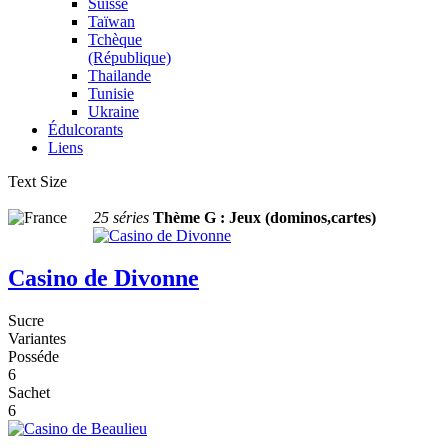
Suisse
Taïwan
Tchèque
(République)
Thailande
Tunisie
Ukraine
Édulcorants
Liens
Text Size
25 séries
Thème G : Jeux (dominos,cartes)
Casino de Divonne
Sucre
Variantes
Posséde
6
Sachet
6