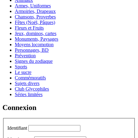
Animaux
Armes, Uniformes
Armoiries, Drapeaux
Chansons, Proverbes
Fêtes (Noël, Pâques)
Fleurs et Fruits
Jeux, dominos, cartes
Monuments, Paysages
Moyens locomotion
Personnages, BD
Prévention
Signes du zodiaque
Sports
Le sucre
Commémoratifs
Sujets divers
Club Glycophiles
Séries limitées
Connexion
Identifiant