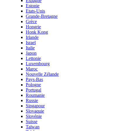
Espagne
Estonie
Etats-Unis
Grande-Bretagne
Grèce
Hongrie
Honk Kong
Irlande
Israel
Italie
Japon
Lettonie
Luxembourg
Maroc
Nouvelle Zélande
Pays-Bas
Pologne
Portugal
Roumanie
Russie
Singapour
Slovaquie
Slovénie
Suisse
Taïwan