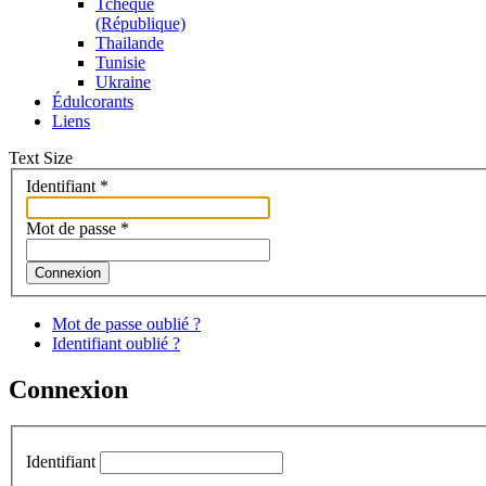
Tchèque
(République)
Thailande
Tunisie
Ukraine
Édulcorants
Liens
Text Size
Identifiant
*
Mot de passe
*
Connexion
Mot de passe oublié ?
Identifiant oublié ?
Connexion
Identifiant