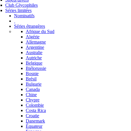
Club Glycophiles
Séries limitées
Nominatifs
Séries étrangères
Afrique du Sud
Algérie
Allemagne
Argentine
Australie
Autriche
Belgique
Biélorussie
Bosnie
Brésil
Bulgarie
Canada
Chine
Chypre
Colombie
Costa Rica
Croatie
Danemark
Équateur