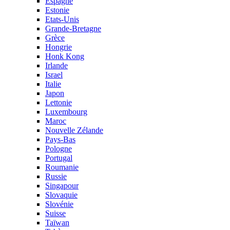
Espagne
Estonie
Etats-Unis
Grande-Bretagne
Grèce
Hongrie
Honk Kong
Irlande
Israel
Italie
Japon
Lettonie
Luxembourg
Maroc
Nouvelle Zélande
Pays-Bas
Pologne
Portugal
Roumanie
Russie
Singapour
Slovaquie
Slovénie
Suisse
Taïwan