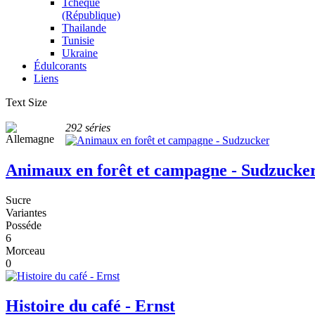
Tchèque
(République)
Thailande
Tunisie
Ukraine
Édulcorants
Liens
Text Size
292 séries
Animaux en forêt et campagne - Sudzucke
Sucre
Variantes
Posséde
6
Morceau
0
Histoire du café - Ernst