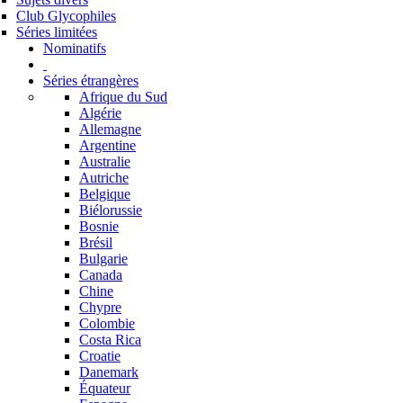
Club Glycophiles
Séries limitées
Nominatifs
Séries étrangères
Afrique du Sud
Algérie
Allemagne
Argentine
Australie
Autriche
Belgique
Biélorussie
Bosnie
Brésil
Bulgarie
Canada
Chine
Chypre
Colombie
Costa Rica
Croatie
Danemark
Équateur