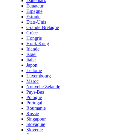
Danemark
Équateur
Espagne
Estonie
Etats-Unis
Grande-Bretagne
Grèce
Hongrie
Honk Kong
Irlande
Israel
Italie
Japon
Lettonie
Luxembourg
Maroc
Nouvelle Zélande
Pays-Bas
Pologne
Portugal
Roumanie
Russie
Singapour
Slovaquie
Slovénie