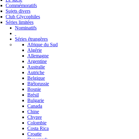
Commémoratifs
Sujets divers
Club Glycophiles
Séries limitées
Nominatifs
Séries étrangères
Afrique du Sud
Algérie
Allemagne
Argentine
Australie
Autriche
Belgique
Biélorussie
Bosnie
Brésil
Bulgarie
Canada
Chine
Chypre
Colombie
Costa Rica
Croatie