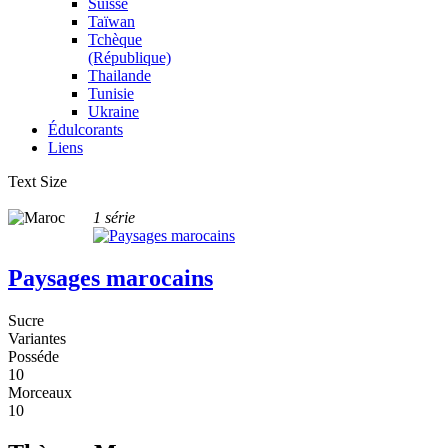
Suisse
Taïwan
Tchèque
(République)
Thailande
Tunisie
Ukraine
Édulcorants
Liens
Text Size
1 série
Paysages marocains
Sucre
Variantes
Posséde
10
Morceaux
10