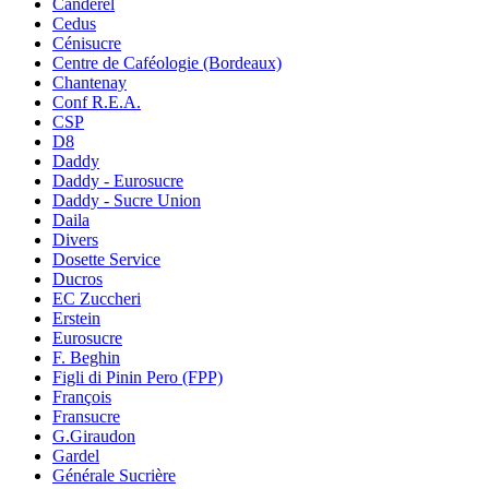
Canderel
Cedus
Cénisucre
Centre de Caféologie (Bordeaux)
Chantenay
Conf R.E.A.
CSP
D8
Daddy
Daddy - Eurosucre
Daddy - Sucre Union
Daila
Divers
Dosette Service
Ducros
EC Zuccheri
Erstein
Eurosucre
F. Beghin
Figli di Pinin Pero (FPP)
François
Fransucre
G.Giraudon
Gardel
Générale Sucrière