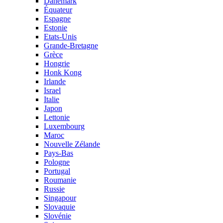
Danemark
Équateur
Espagne
Estonie
Etats-Unis
Grande-Bretagne
Grèce
Hongrie
Honk Kong
Irlande
Israel
Italie
Japon
Lettonie
Luxembourg
Maroc
Nouvelle Zélande
Pays-Bas
Pologne
Portugal
Roumanie
Russie
Singapour
Slovaquie
Slovénie