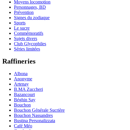
Moyens locomotion
Personnages, BD
Prévention
Signes du zodiaque
Sports
Le sucre
Commémoratifs
Sujets divers
Club Glycophiles
Séries limitées
Raffineries
Albona
Anonyme
Artenay
B.MA Zuccheri
Bazancourt
Béghin Say
Bouchon
Bouchon Générale Sucrière
Bouchon Nassandres
Bustina Personalizzata
Café Méo