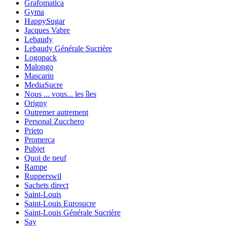
Grafomatica
Gyma
HappySugar
Jacques Vabre
Lebaudy
Lebaudy Générale Sucrière
Logopack
Malongo
Mascarin
MediaSucre
Nous ... vous... les îles
Origny
Outremer autrement
Personal Zucchero
Prieto
Promerca
Pubjet
Quoi de neuf
Rampe
Rupperswil
Sachets direct
Saint-Louis
Saint-Louis Eurosucre
Saint-Louis Générale Sucrière
Say