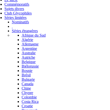
Commémoratifs
Sujets divers
Club Glycophiles
Séries limitées
Nominatifs
Séries étrangères
Afrique du Sud
Algérie
Allemagne
Argentine
Australie
Autriche
Belgique
Biélorussie
Bosnie
Brésil
Bulgarie
Canada
Chine
Chypre
Colombie
Costa Rica
Croatie